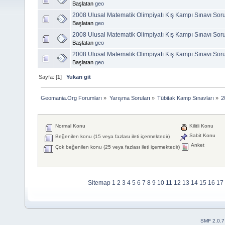
Başlatan
geo
2008 Ulusal Matematik Olimpiyatı Kış Kampı Sınavı Sor
Başlatan
geo
2008 Ulusal Matematik Olimpiyatı Kış Kampı Sınavı Sor
Başlatan
geo
2008 Ulusal Matematik Olimpiyatı Kış Kampı Sınavı Sor
Başlatan
geo
Sayfa: [
1
]
Yukarı git
Geomania.Org Forumları
»
Yarışma Soruları
»
Tübitak Kamp Sınavları
»
2
Normal Konu
Kilitli Konu
Sabit Konu
Beğenilen konu (15 veya fazlası ileti içermektedir)
Anket
Çok beğenilen konu (25 veya fazlası ileti içermektedir)
Sitemap
1
2
3
4
5
6
7
8
9
10
11
12
13
14
15
16
17
SMF 2.0.7