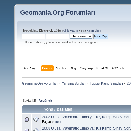
Geomania.Org Forumları
Hoşgeldiniz
Ziyaretçi
. Lütfen
giriş yapın
veya
kayıt olun
.
Kullanıcı adınızı, şifrenizi ve aktif kalma süresini giriniz
Ana Sayfa
Forum
Yardım
Blog
Giriş Yap
Kayıt Ol
ASY Lab
Geomania.Org Forumları
»
Yarışma Soruları
»
Tübitak Kamp Sınavları
»
20
Sayfa: [
1
]
Aşağı git
Konu
/
Başlatan
2008 Ulusal Matematik Olimpiyatı Kış Kampı Sınavı Sor
Başlatan
geo
2008 Ulusal Matematik Olimpiyatı Kış Kampı Sınavı Sor