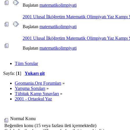
Başlatan
matematikolimpiyati
2001 Ulusal İlköğretim Matematik Olimpiyatı Yaz Kampı 
Başlatan
matematikolimpiyati
2001 Ulusal İlköğretim Matematik Olimpiyatı Yaz Kampı 
Başlatan
matematikolimpiyati
Tüm Sorular
Sayfa: [
1
]
Yukarı git
Geomania.Org Forumları
»
Yarışma Soruları
»
Tübitak Kamp Sınavları
»
2001 - Ortaokul Yaz
Normal Konu
Beğenilen konu (15 veya fazlası ileti içermektedir)