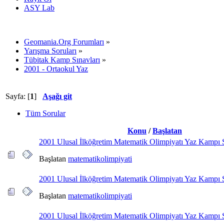
ASY Lab
Geomania.Org Forumları
»
Yarışma Soruları
»
Tübitak Kamp Sınavları
»
2001 - Ortaokul Yaz
Sayfa: [
1
]
Aşağı git
Tüm Sorular
Konu
/
Başlatan
2001 Ulusal İlköğretim Matematik Olimpiyatı Yaz Kampı 
Başlatan
matematikolimpiyati
2001 Ulusal İlköğretim Matematik Olimpiyatı Yaz Kampı 
Başlatan
matematikolimpiyati
2001 Ulusal İlköğretim Matematik Olimpiyatı Yaz Kampı 