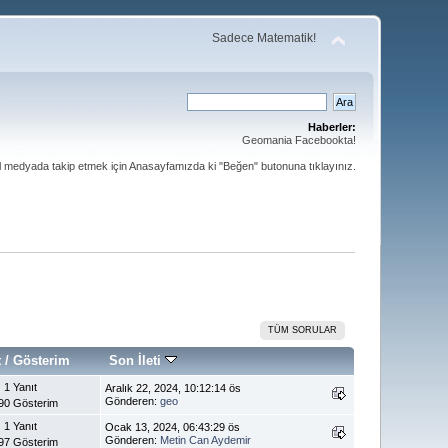
Sadece Matematik!
Haberler:
Geomania Facebookta!
al medyada takip etmek için Anasayfamızda ki "Beğen" butonuna tıklayınız.
TÜM SORULAR
t
/
Gösterim
Son İleti
1 Yanıt
Aralık 22, 2024, 10:12:14 ös
Gönderen:
geo
90 Gösterim
1 Yanıt
Ocak 13, 2024, 06:43:29 ös
Gönderen:
Metin Can Aydemir
97 Gösterim