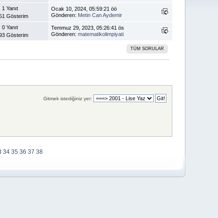
1 Yanıt
Ocak 10, 2024, 05:59:21 öö
Gönderen:
Metin Can Aydemir
51 Gösterim
0 Yanıt
Temmuz 29, 2023, 05:26:41 ös
Gönderen:
matematikolimpiyati
93 Gösterim
TÜM SORULAR
Gitmek istediğiniz yer:
3
34
35
36
37
38