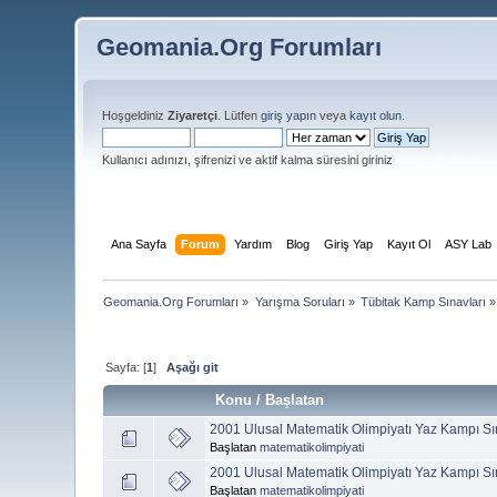
Geomania.Org Forumları
Hoşgeldiniz
Ziyaretçi
. Lütfen
giriş yapın
veya
kayıt olun
.
Kullanıcı adınızı, şifrenizi ve aktif kalma süresini giriniz
Ana Sayfa
Forum
Yardım
Blog
Giriş Yap
Kayıt Ol
ASY Lab
Geomania.Org Forumları
»
Yarışma Soruları
»
Tübitak Kamp Sınavları
»
Sayfa: [
1
]
Aşağı git
Konu
/
Başlatan
2001 Ulusal Matematik Olimpiyatı Yaz Kampı Sı
Başlatan
matematikolimpiyati
2001 Ulusal Matematik Olimpiyatı Yaz Kampı Sı
Başlatan
matematikolimpiyati