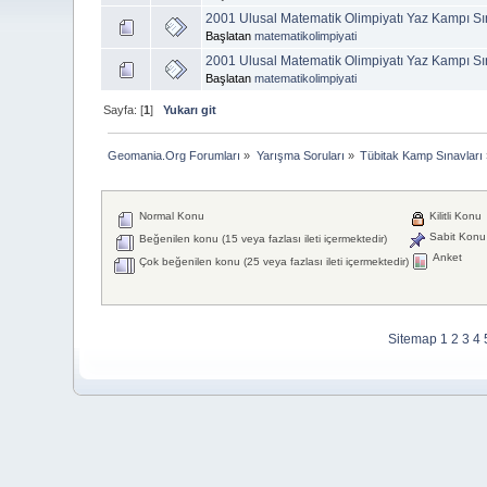
2001 Ulusal Matematik Olimpiyatı Yaz Kampı Sı
Başlatan
matematikolimpiyati
2001 Ulusal Matematik Olimpiyatı Yaz Kampı Sı
Başlatan
matematikolimpiyati
Sayfa: [
1
]
Yukarı git
Geomania.Org Forumları
»
Yarışma Soruları
»
Tübitak Kamp Sınavları
Normal Konu
Kilitli Konu
Sabit Konu
Beğenilen konu (15 veya fazlası ileti içermektedir)
Anket
Çok beğenilen konu (25 veya fazlası ileti içermektedir)
Sitemap
1
2
3
4