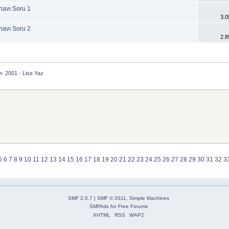
navı Soru 1
3.0
navı Soru 2
2.8
»
2001 - Lise Yaz
5
6
7
8
9
10
11
12
13
14
15
16
17
18
19
20
21
22
23
24
25
26
27
28
29
30
31
32
3
SMF 2.0.7
|
SMF © 2011
,
Simple Machines
SMFAds
for
Free Forums
XHTML
RSS
WAP2