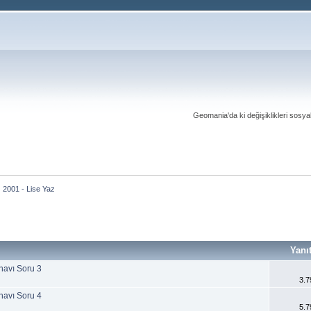
Geomania'da ki değişiklikleri sosy
2001 - Lise Yaz
Yanı
navı Soru 3
3.7
navı Soru 4
5.7