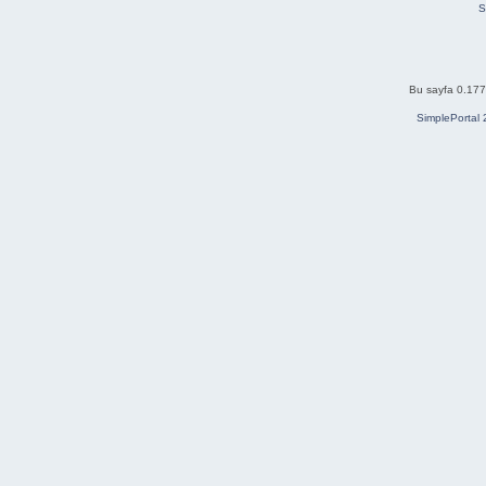
S
Bu sayfa 0.177 
SimplePortal 