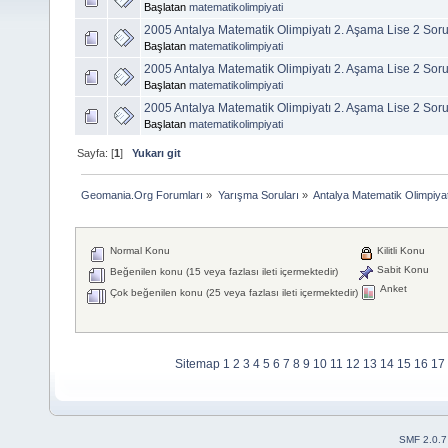
Başlatan
matematikolimpiyati
2005 Antalya Matematik Olimpiyatı 2. Aşama Lise 2 Soru
Başlatan
matematikolimpiyati
2005 Antalya Matematik Olimpiyatı 2. Aşama Lise 2 Soru
Başlatan
matematikolimpiyati
2005 Antalya Matematik Olimpiyatı 2. Aşama Lise 2 Soru
Başlatan
matematikolimpiyati
Sayfa: [
1
]
Yukarı git
Geomania.Org Forumları
»
Yarışma Soruları
»
Antalya Matematik Olimpiya
Normal Konu
Kilitli Konu
Sabit Konu
Beğenilen konu (15 veya fazlası ileti içermektedir)
Anket
Çok beğenilen konu (25 veya fazlası ileti içermektedir)
Sitemap
1
2
3
4
5
6
7
8
9
10
11
12
13
14
15
16
17
SMF 2.0.7