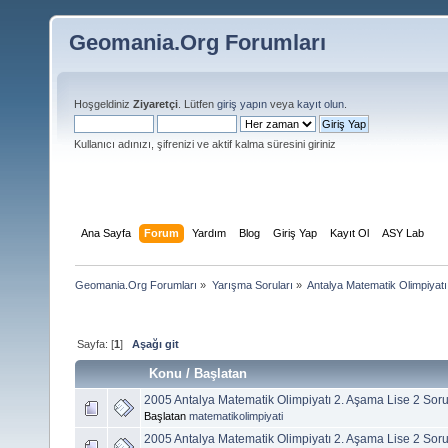
Geomania.Org Forumları
Hoşgeldiniz
Ziyaretçi
. Lütfen
giriş yapın
veya
kayıt olun
.
Kullanıcı adınızı, şifrenizi ve aktif kalma süresini giriniz
Ana Sayfa
Forum
Yardım
Blog
Giriş Yap
Kayıt Ol
ASY Lab
Geomania.Org Forumları
»
Yarışma Soruları
»
Antalya Matematik Olimpiyat
Sayfa: [
1
]
Aşağı git
Konu
/
Başlatan
2005 Antalya Matematik Olimpiyatı 2. Aşama Lise 2 Soru
Başlatan
matematikolimpiyati
2005 Antalya Matematik Olimpiyatı 2. Aşama Lise 2 Soru