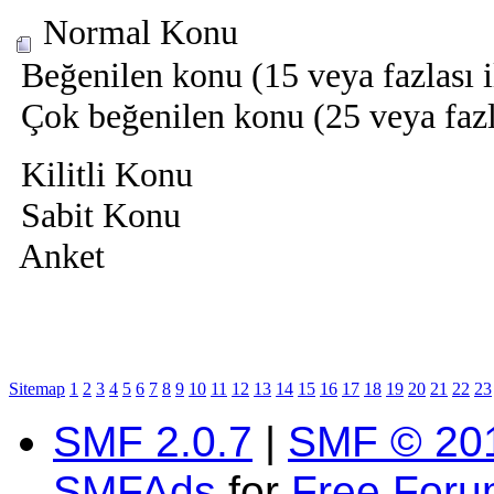
Normal Konu
Beğenilen konu (15 veya fazlası i
Çok beğenilen konu (25 veya fazla
Kilitli Konu
Sabit Konu
Anket
Sitemap
1
2
3
4
5
6
7
8
9
10
11
12
13
14
15
16
17
18
19
20
21
22
23
SMF 2.0.7
|
SMF © 20
SMFAds
for
Free For