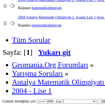
Başlatan
matematikolimpiyati
2004 Antalya Matematik Olimpiyatı 2. Aşama Lise 1 Soru
Başlatan
matematikolimpiyati
Tüm Sorular
Sayfa: [
1
]
Yukarı git
Geomania.Org Forumları
»
Yarışma Soruları
»
Antalya Matematik Olimpiyatı
2004 - Lise 1
Gitmek istediğiniz yer: