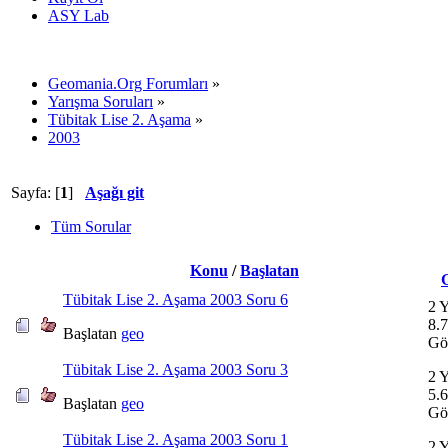
ASY Lab
Geomania.Org Forumları
»
Yarışma Soruları
»
Tübitak Lise 2. Aşama
»
2003
Sayfa: [
1
]
Aşağı git
Tüm Sorular
Konu
/
Başlatan
Tübitak Lise 2. Aşama 2003 Soru 6
2 Y
8.
Başlatan
geo
Gö
Tübitak Lise 2. Aşama 2003 Soru 3
2 Y
5.
Başlatan
geo
Gö
Tübitak Lise 2. Aşama 2003 Soru 1
2 Y