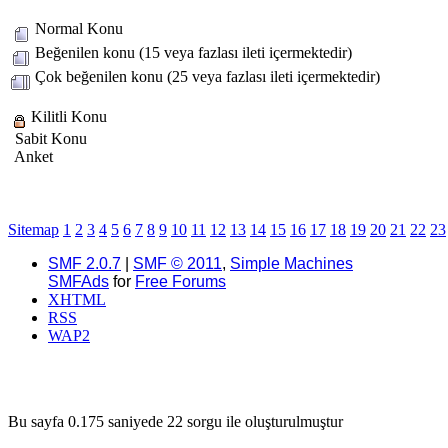
Normal Konu
Beğenilen konu (15 veya fazlası ileti içermektedir)
Çok beğenilen konu (25 veya fazlası ileti içermektedir)
Kilitli Konu
Sabit Konu
Anket
Sitemap
1
2
3
4
5
6
7
8
9
10
11
12
13
14
15
16
17
18
19
20
21
22
23
SMF 2.0.7
|
SMF © 2011
,
Simple Machines
SMFAds
for
Free Forums
XHTML
RSS
WAP2
Bu sayfa 0.175 saniyede 22 sorgu ile oluşturulmuştur