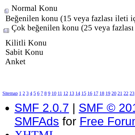
Normal Konu
Beğenilen konu (15 veya fazlası ileti i
Çok beğenilen konu (25 veya fazlası i
Kilitli Konu
Sabit Konu
Anket
Sitemap
1
2
3
4
5
6
7
8
9
10
11
12
13
14
15
16
17
18
19
20
21
22
23
SMF 2.0.7
|
SMF © 20
SMFAds
for
Free For
XHTML