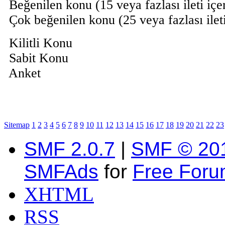
Beğenilen konu (15 veya fazlası ileti içe
Çok beğenilen konu (25 veya fazlası ilet
Kilitli Konu
Sabit Konu
Anket
Sitemap
1
2
3
4
5
6
7
8
9
10
11
12
13
14
15
16
17
18
19
20
21
22
23
SMF 2.0.7
|
SMF © 20
SMFAds
for
Free For
XHTML
RSS