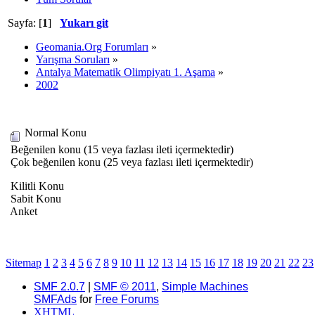
Sayfa: [
1
]
Yukarı git
Geomania.Org Forumları
»
Yarışma Soruları
»
Antalya Matematik Olimpiyatı 1. Aşama
»
2002
Normal Konu
Beğenilen konu (15 veya fazlası ileti içermektedir)
Çok beğenilen konu (25 veya fazlası ileti içermektedir)
Kilitli Konu
Sabit Konu
Anket
Sitemap
1
2
3
4
5
6
7
8
9
10
11
12
13
14
15
16
17
18
19
20
21
22
23
SMF 2.0.7
|
SMF © 2011
,
Simple Machines
SMFAds
for
Free Forums
XHTML