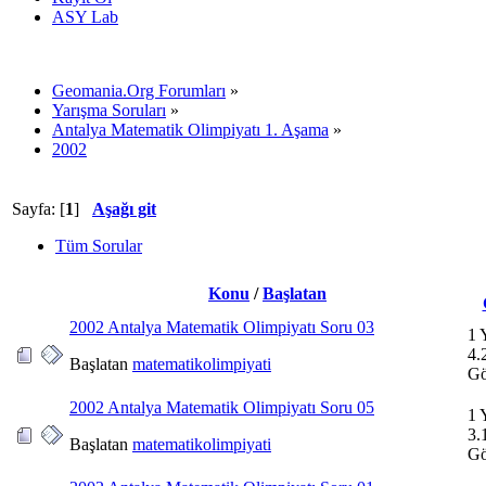
ASY Lab
Geomania.Org Forumları
»
Yarışma Soruları
»
Antalya Matematik Olimpiyatı 1. Aşama
»
2002
Sayfa: [
1
]
Aşağı git
Tüm Sorular
Konu
/
Başlatan
2002 Antalya Matematik Olimpiyatı Soru 03
1 
4.
Başlatan
matematikolimpiyati
Gö
2002 Antalya Matematik Olimpiyatı Soru 05
1 
3.
Başlatan
matematikolimpiyati
Gö