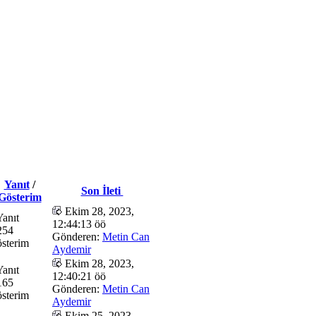
Yanıt
/
Son İleti
Gösterim
Ekim 28, 2023,
Yanıt
12:44:13 öö
254
Gönderen:
Metin Can
sterim
Aydemir
Ekim 28, 2023,
Yanıt
12:40:21 öö
165
Gönderen:
Metin Can
sterim
Aydemir
Ekim 25, 2023,