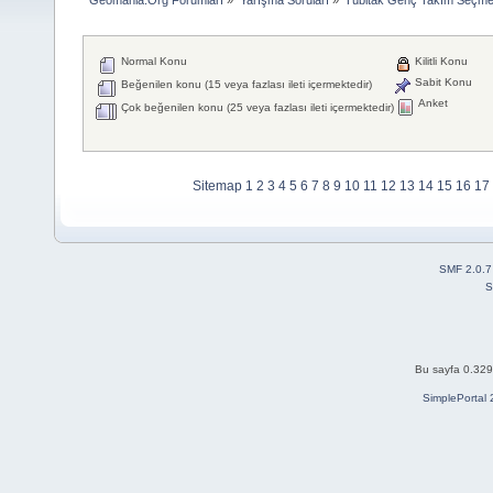
Normal Konu
Kilitli Konu
Sabit Konu
Beğenilen konu (15 veya fazlası ileti içermektedir)
Anket
Çok beğenilen konu (25 veya fazlası ileti içermektedir)
Sitemap
1
2
3
4
5
6
7
8
9
10
11
12
13
14
15
16
17
SMF 2.0.7
S
Bu sayfa 0.329 
SimplePortal 