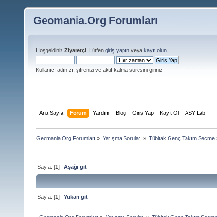
Geomania.Org Forumları
Hoşgeldiniz
Ziyaretçi
. Lütfen
giriş yapın
veya
kayıt olun
.
Kullanıcı adınızı, şifrenizi ve aktif kalma süresini giriniz
Ana Sayfa
Forum
Yardım
Blog
Giriş Yap
Kayıt Ol
ASY Lab
Geomania.Org Forumları
»
Yarışma Soruları
»
Tübitak Genç Takım Seçme
Sayfa: [
1
]
Aşağı git
Sayfa: [
1
]
Yukarı git
Geomania.Org Forumları
»
Yarışma Soruları
»
Tübitak Genç Takım Seçm