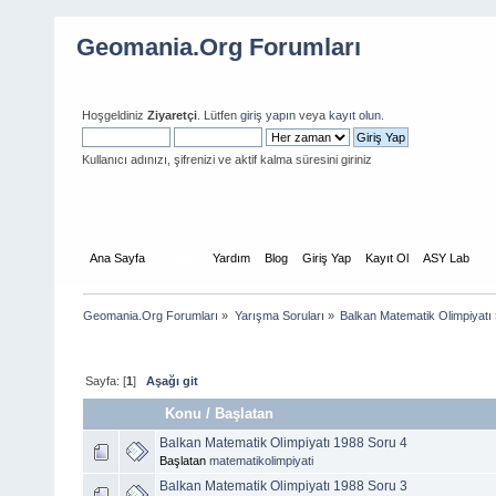
Geomania.Org Forumları
Hoşgeldiniz
Ziyaretçi
. Lütfen
giriş yapın
veya
kayıt olun
.
Kullanıcı adınızı, şifrenizi ve aktif kalma süresini giriniz
Ana Sayfa
Forum
Yardım
Blog
Giriş Yap
Kayıt Ol
ASY Lab
Geomania.Org Forumları
»
Yarışma Soruları
»
Balkan Matematik Olimpiyatı
Sayfa: [
1
]
Aşağı git
Konu
/
Başlatan
Balkan Matematik Olimpiyatı 1988 Soru 4
Başlatan
matematikolimpiyati
Balkan Matematik Olimpiyatı 1988 Soru 3