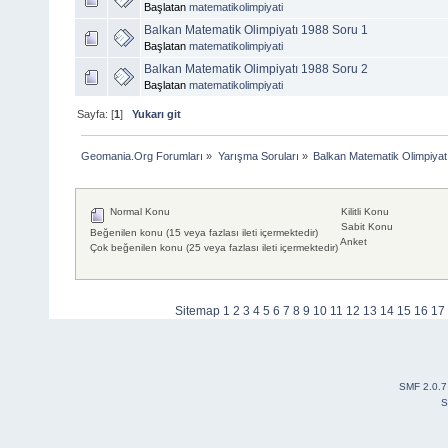
Başlatan
matematikolimpiyati
Balkan Matematik Olimpiyatı 1988 Soru 1
Başlatan
matematikolimpiyati
Balkan Matematik Olimpiyatı 1988 Soru 2
Başlatan
matematikolimpiyati
Sayfa: [
1
]
Yukarı git
Geomania.Org Forumları
»
Yarışma Soruları
»
Balkan Matematik Olimpiyat
Normal Konu
Kilitli Konu
Sabit Konu
Beğenilen konu (15 veya fazlası ileti içermektedir)
Anket
Çok beğenilen konu (25 veya fazlası ileti içermektedir)
Sitemap
1
2
3
4
5
6
7
8
9
10
11
12
13
14
15
16
17
SMF 2.0.7
S