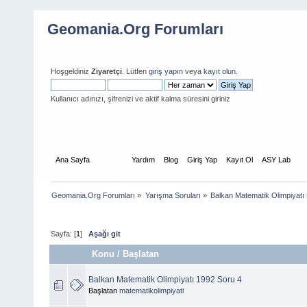
Geomania.Org Forumları
Hoşgeldiniz
Ziyaretçi
. Lütfen
giriş yapın
veya
kayıt olun
.
Kullanıcı adınızı, şifrenizi ve aktif kalma süresini giriniz
Ana Sayfa
Forum
Yardım
Blog
Giriş Yap
Kayıt Ol
ASY Lab
Geomania.Org Forumları
»
Yarışma Soruları
»
Balkan Matematik Olimpiyatı
Sayfa: [
1
]
Aşağı git
Konu
/
Başlatan
Balkan Matematik Olimpiyatı 1992 Soru 4
Başlatan
matematikolimpiyati