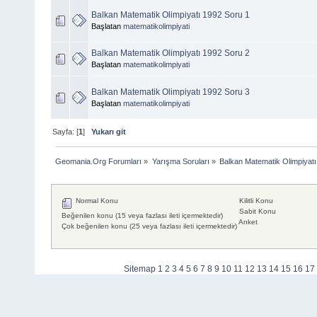
Balkan Matematik Olimpiyatı 1992 Soru 1
Başlatan
matematikolimpiyati
Balkan Matematik Olimpiyatı 1992 Soru 2
Başlatan
matematikolimpiyati
Balkan Matematik Olimpiyatı 1992 Soru 3
Başlatan
matematikolimpiyati
Sayfa: [
1
]
Yukarı git
Geomania.Org Forumları
»
Yarışma Soruları
»
Balkan Matematik Olimpiyatı
Normal Konu
Kilitli Konu
Sabit Konu
Beğenilen konu (15 veya fazlası ileti içermektedir)
Anket
Çok beğenilen konu (25 veya fazlası ileti içermektedir)
Sitemap
1
2
3
4
5
6
7
8
9
10
11
12
13
14
15
16
17