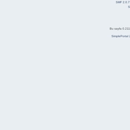
SMF 2.0.7
S
Bu sayfa 0.211
SimplePortal 