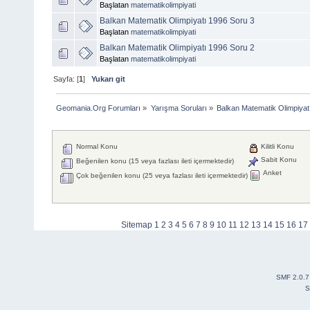
Başlatan
matematikolimpiyati
Balkan Matematik Olimpiyatı 1996 Soru 3
Başlatan
matematikolimpiyati
Balkan Matematik Olimpiyatı 1996 Soru 2
Başlatan
matematikolimpiyati
Sayfa: [
1
]
Yukarı git
Geomania.Org Forumları
»
Yarışma Soruları
»
Balkan Matematik Olimpiyat
Normal Konu
Kilitli Konu
Sabit Konu
Beğenilen konu (15 veya fazlası ileti içermektedir)
Anket
Çok beğenilen konu (25 veya fazlası ileti içermektedir)
Sitemap
1
2
3
4
5
6
7
8
9
10
11
12
13
14
15
16
17
SMF 2.0.7
S