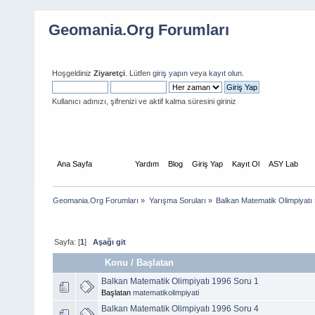
Geomania.Org Forumları
Hoşgeldiniz
Ziyaretçi
. Lütfen
giriş yapın
veya
kayıt olun
.
Kullanıcı adınızı, şifrenizi ve aktif kalma süresini giriniz
Ana Sayfa
Forum
Yardım
Blog
Giriş Yap
Kayıt Ol
ASY Lab
Geomania.Org Forumları
»
Yarışma Soruları
»
Balkan Matematik Olimpiyatı
Sayfa: [
1
]
Aşağı git
Konu
/
Başlatan
Balkan Matematik Olimpiyatı 1996 Soru 1
Başlatan
matematikolimpiyati
Balkan Matematik Olimpiyatı 1996 Soru 4