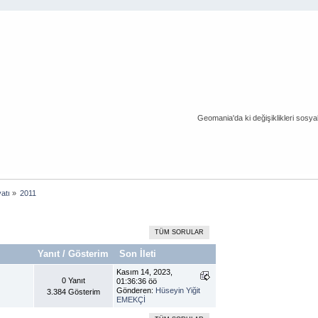
Geomania'da ki değişiklikleri sosy
atı
»
2011
TÜM SORULAR
Yanıt
/
Gösterim
Son İleti
Kasım 14, 2023,
0 Yanıt
01:36:36 öö
Gönderen:
Hüseyin Yiğit
3.384 Gösterim
EMEKÇİ