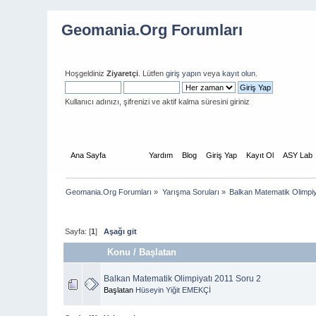
Geomania.Org Forumları
Hoşgeldiniz
Ziyaretçi
. Lütfen
giriş yapın
veya
kayıt olun
.
Kullanıcı adınızı, şifrenizi ve aktif kalma süresini giriniz
Ana Sayfa
Forum
Yardım
Blog
Giriş Yap
Kayıt Ol
ASY Lab
Geomania.Org Forumları
»
Yarışma Soruları
»
Balkan Matematik Olimpiy
Sayfa: [
1
]
Aşağı git
Konu
/
Başlatan
Balkan Matematik Olimpiyatı 2011 Soru 2
Başlatan
Hüseyin Yiğit EMEKÇİ