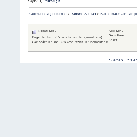
Sayfa: [
1
]
Yukarı git
Geomania.Org Forumları
»
Yarışma Soruları
»
Balkan Matematik Olimpi
Normal Konu
Kilitli Konu
Sabit Konu
Beğenilen konu (15 veya fazlası ileti içermektedir)
Anket
Çok beğenilen konu (25 veya fazlası ileti içermektedir)
Sitemap
1
2
3
4