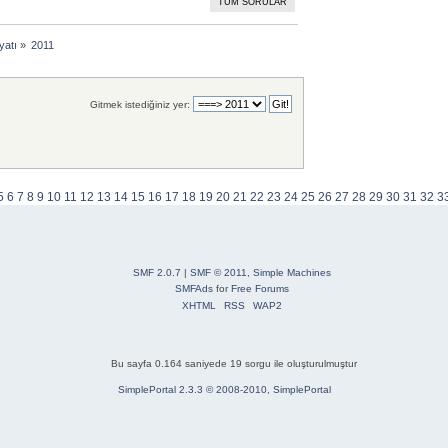
TÜM SORULAR
yatı
»
2011
Gitmek istediğiniz yer:
5
6
7
8
9
10
11
12
13
14
15
16
17
18
19
20
21
22
23
24
25
26
27
28
29
30
31
32
3
SMF 2.0.7
|
SMF © 2011
,
Simple Machines
SMFAds
for
Free Forums
XHTML
RSS
WAP2
Bu sayfa 0.164 saniyede 19 sorgu ile oluşturulmuştur
SimplePortal 2.3.3 © 2008-2010, SimplePortal