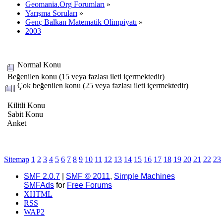
Geomania.Org Forumları
»
Yarışma Soruları
»
Genç Balkan Matematik Olimpiyatı
»
2003
Normal Konu
Beğenilen konu (15 veya fazlası ileti içermektedir)
Çok beğenilen konu (25 veya fazlası ileti içermektedir)
Kilitli Konu
Sabit Konu
Anket
Sitemap
1
2
3
4
5
6
7
8
9
10
11
12
13
14
15
16
17
18
19
20
21
22
23
SMF 2.0.7
|
SMF © 2011
,
Simple Machines
SMFAds
for
Free Forums
XHTML
RSS
WAP2