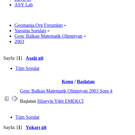
ASY Lab
Geomania.Org Forumları
»
Yarışma Soruları
»
Genç Balkan Matematik Olimpiyatı
»
2003
Sayfa: [
1
]
Aşağı git
Tüm Sorular
Konu
/
Başlatan
Genç Balkan Matematik Olimpiyatı 2003 Soru 4
Başlatan
Hüseyin Yiğit EMEKÇİ
Tüm Sorular
Sayfa: [
1
]
Yukarı git