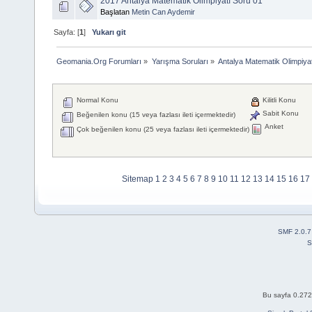
2017 Antalya Matematik Olimpiyatı Soru 01
Başlatan
Metin Can Aydemir
Sayfa: [
1
]
Yukarı git
Geomania.Org Forumları
»
Yarışma Soruları
»
Antalya Matematik Olimpiya
Normal Konu
Kilitli Konu
Sabit Konu
Beğenilen konu (15 veya fazlası ileti içermektedir)
Anket
Çok beğenilen konu (25 veya fazlası ileti içermektedir)
Sitemap
1
2
3
4
5
6
7
8
9
10
11
12
13
14
15
16
17
SMF 2.0.7
S
Bu sayfa 0.272 