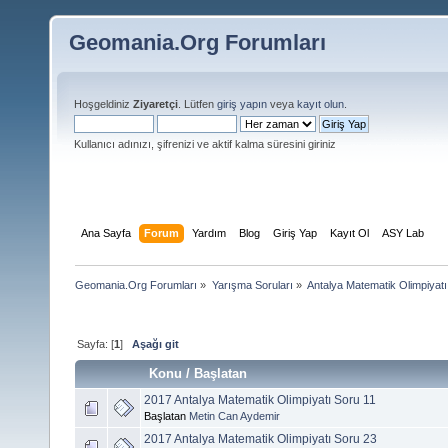
Geomania.Org Forumları
Hoşgeldiniz
Ziyaretçi
. Lütfen
giriş yapın
veya
kayıt olun
.
Kullanıcı adınızı, şifrenizi ve aktif kalma süresini giriniz
Ana Sayfa
Forum
Yardım
Blog
Giriş Yap
Kayıt Ol
ASY Lab
Geomania.Org Forumları
»
Yarışma Soruları
»
Antalya Matematik Olimpiyat
Sayfa: [
1
]
Aşağı git
Konu
/
Başlatan
2017 Antalya Matematik Olimpiyatı Soru 11
Başlatan
Metin Can Aydemir
2017 Antalya Matematik Olimpiyatı Soru 23