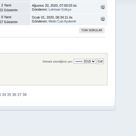
2 Yanıt
Ağustos 20, 2020, 07:00:03 ös
Gönderen:
Lokman Gökçe
22 Gösterim
0 Yanıt
Ocak 01, 2020, 06:34:11 ös
Gönderen:
Metin Can Aydemir
67 Gösterim
TÜM SORULAR
Gitmek istediğiniz yer:
3
34
35
36
37
38