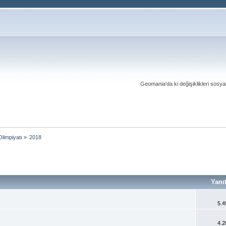
Geomania'da ki değişiklikleri sosy
limpiyatı
»
2018
Yanı
5.4
4.2