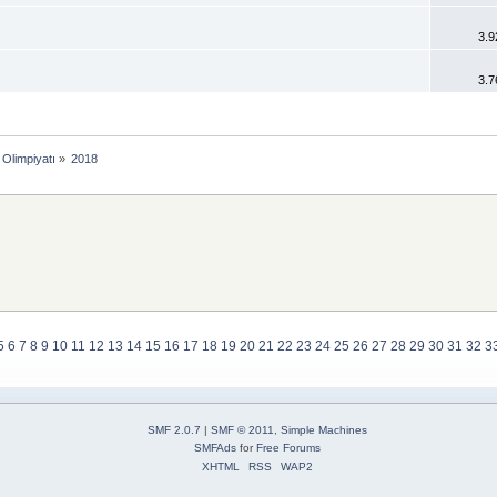
3.9
3.7
Olimpiyatı
»
2018
5
6
7
8
9
10
11
12
13
14
15
16
17
18
19
20
21
22
23
24
25
26
27
28
29
30
31
32
3
SMF 2.0.7
|
SMF © 2011
,
Simple Machines
SMFAds
for
Free Forums
XHTML
RSS
WAP2