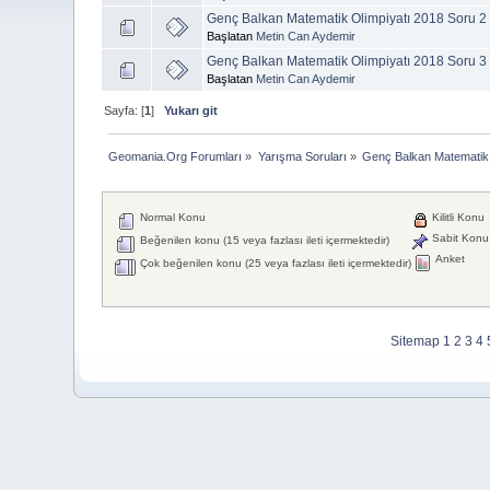
Genç Balkan Matematik Olimpiyatı 2018 Soru 2
Başlatan
Metin Can Aydemir
Genç Balkan Matematik Olimpiyatı 2018 Soru 3
Başlatan
Metin Can Aydemir
Sayfa: [
1
]
Yukarı git
Geomania.Org Forumları
»
Yarışma Soruları
»
Genç Balkan Matematik 
Normal Konu
Kilitli Konu
Sabit Konu
Beğenilen konu (15 veya fazlası ileti içermektedir)
Anket
Çok beğenilen konu (25 veya fazlası ileti içermektedir)
Sitemap
1
2
3
4