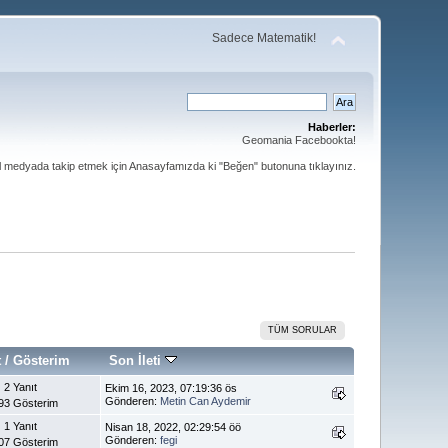
Sadece Matematik!
Haberler:
Geomania Facebookta!
al medyada takip etmek için Anasayfamızda ki "Beğen" butonuna tıklayınız.
TÜM SORULAR
t
/
Gösterim
Son İleti
2 Yanıt
Ekim 16, 2023, 07:19:36 ös
Gönderen:
Metin Can Aydemir
93 Gösterim
1 Yanıt
Nisan 18, 2022, 02:29:54 öö
Gönderen:
fegi
07 Gösterim