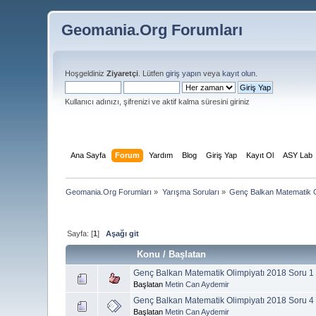
Geomania.Org Forumları
Hoşgeldiniz
Ziyaretçi
. Lütfen
giriş yapın
veya
kayıt olun
.
Kullanıcı adınızı, şifrenizi ve aktif kalma süresini giriniz
Ana Sayfa
Forum
Yardım
Blog
Giriş Yap
Kayıt Ol
ASY Lab
Geomania.Org Forumları
»
Yarışma Soruları
»
Genç Balkan Matematik O
Sayfa: [
1
]
Aşağı git
Konu
/
Başlatan
Genç Balkan Matematik Olimpiyatı 2018 Soru 1
Başlatan
Metin Can Aydemir
Genç Balkan Matematik Olimpiyatı 2018 Soru 4
Başlatan
Metin Can Aydemir