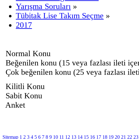
Yarışma Soruları
»
Tübitak Lise Takım Seçme
»
2017
Normal Konu
Beğenilen konu (15 veya fazlası ileti içe
Çok beğenilen konu (25 veya fazlası ilet
Kilitli Konu
Sabit Konu
Anket
Sitemap
1
2
3
4
5
6
7
8
9
10
11
12
13
14
15
16
17
18
19
20
21
22
23