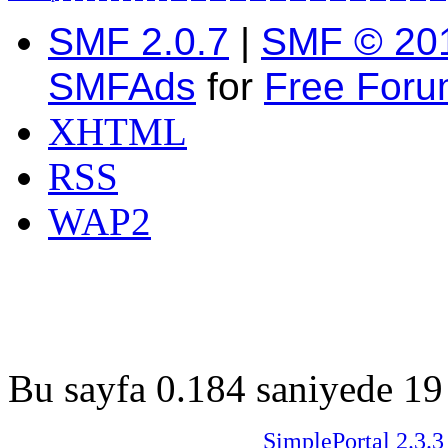
SMF 2.0.7
|
SMF © 20
SMFAds
for
Free For
XHTML
RSS
WAP2
Bu sayfa 0.184 saniyede 19 
SimplePortal 2.3.