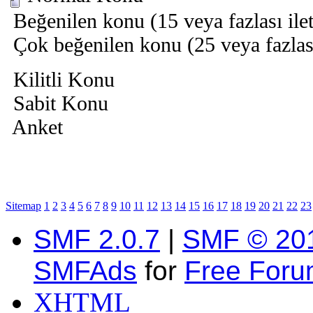
Beğenilen konu (15 veya fazlası ilet
Çok beğenilen konu (25 veya fazlası 
Kilitli Konu
Sabit Konu
Anket
Sitemap
1
2
3
4
5
6
7
8
9
10
11
12
13
14
15
16
17
18
19
20
21
22
23
SMF 2.0.7
|
SMF © 20
SMFAds
for
Free For
XHTML