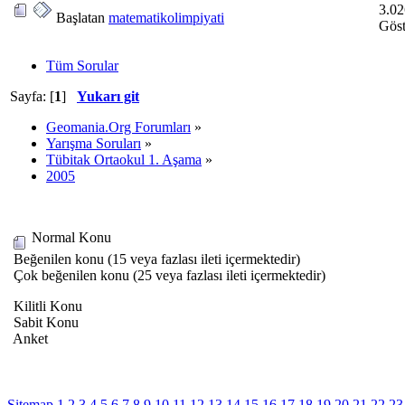
3.02
Başlatan
matematikolimpiyati
Göst
Tüm Sorular
Sayfa: [
1
]
Yukarı git
Geomania.Org Forumları
»
Yarışma Soruları
»
Tübitak Ortaokul 1. Aşama
»
2005
Normal Konu
Beğenilen konu (15 veya fazlası ileti içermektedir)
Çok beğenilen konu (25 veya fazlası ileti içermektedir)
Kilitli Konu
Sabit Konu
Anket
Sitemap
1
2
3
4
5
6
7
8
9
10
11
12
13
14
15
16
17
18
19
20
21
22
23