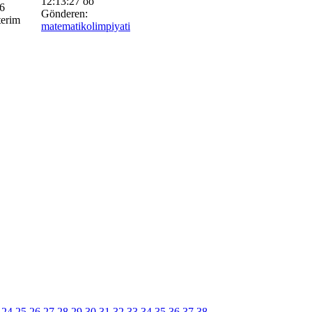
12:13:27 öö
6
Gönderen:
erim
matematikolimpiyati
24
25
26
27
28
29
30
31
32
33
34
35
36
37
38