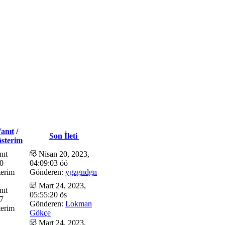
anıt
/
Son İleti
sterim
nıt
Nisan 20, 2023,
0
04:09:03 öö
erim
Gönderen:
ygzgndgn
Mart 24, 2023,
nıt
05:55:20 ös
7
Gönderen:
Lokman
erim
Gökçe
Mart 24, 2023,