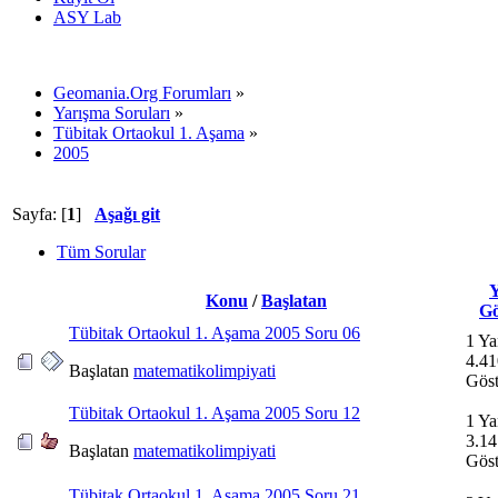
ASY Lab
Geomania.Org Forumları
»
Yarışma Soruları
»
Tübitak Ortaokul 1. Aşama
»
2005
Sayfa: [
1
]
Aşağı git
Tüm Sorular
Y
Konu
/
Başlatan
Gö
Tübitak Ortaokul 1. Aşama 2005 Soru 06
1 Ya
4.41
Başlatan
matematikolimpiyati
Göst
Tübitak Ortaokul 1. Aşama 2005 Soru 12
1 Ya
3.14
Başlatan
matematikolimpiyati
Göst
Tübitak Ortaokul 1. Aşama 2005 Soru 21