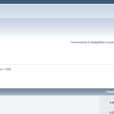
Geomania'da ki değişiklikleri sosy
ma
»
2002
Yanı
4.3
4.5