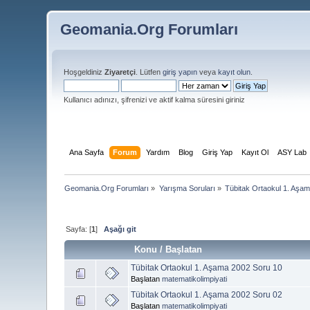
Geomania.Org Forumları
Hoşgeldiniz
Ziyaretçi
. Lütfen
giriş yapın
veya
kayıt olun
.
Kullanıcı adınızı, şifrenizi ve aktif kalma süresini giriniz
Ana Sayfa
Forum
Yardım
Blog
Giriş Yap
Kayıt Ol
ASY Lab
Geomania.Org Forumları
»
Yarışma Soruları
»
Tübitak Ortaokul 1. Aşa
Sayfa: [
1
]
Aşağı git
Konu
/
Başlatan
Tübitak Ortaokul 1. Aşama 2002 Soru 10
Başlatan
matematikolimpiyati
Tübitak Ortaokul 1. Aşama 2002 Soru 02
Başlatan
matematikolimpiyati