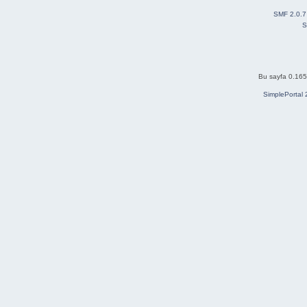
SMF 2.0.7
S
Bu sayfa 0.165 
SimplePortal 