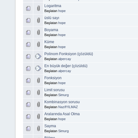
Logaritma
Başlatan
hope
üslü sayı
Başlatan
hope
Boyama
Başlatan
hope
Küme
Başlatan
hope
Polinom Fonksiyon {çözüldü}
Başlatan
alpercay
En büyük değer {çözüldü}
Başlatan
alpercay
Fonksiyon
Başlatan
hope
Limit sorusu
Başlatan
Simurg
Kombinasyon sorusu
Başlatan
NazifYILMAZ
Aralarında Asal Olma
Başlatan
hope
Sayma
Başlatan
Simurg
Bölme