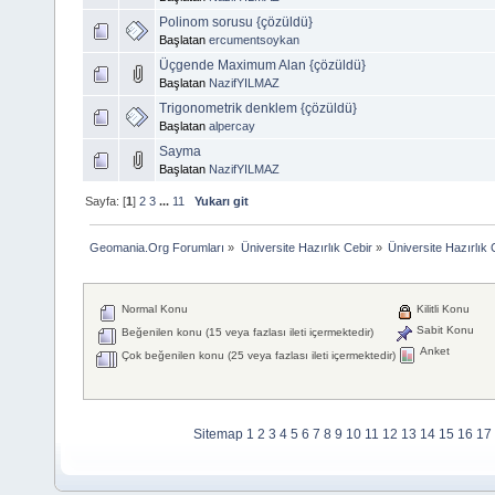
Polinom sorusu {çözüldü}
Başlatan
ercumentsoykan
Üçgende Maximum Alan {çözüldü}
Başlatan
NazifYILMAZ
Trigonometrik denklem {çözüldü}
Başlatan
alpercay
Sayma
Başlatan
NazifYILMAZ
Sayfa: [
1
]
2
3
...
11
Yukarı git
Geomania.Org Forumları
»
Üniversite Hazırlık Cebir
»
Üniversite Hazırlık 
Normal Konu
Kilitli Konu
Sabit Konu
Beğenilen konu (15 veya fazlası ileti içermektedir)
Anket
Çok beğenilen konu (25 veya fazlası ileti içermektedir)
Sitemap
1
2
3
4
5
6
7
8
9
10
11
12
13
14
15
16
17