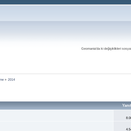
Geomania'da ki değişiklikleri sosy
çme
»
2014
Yanı
8.0
4.5