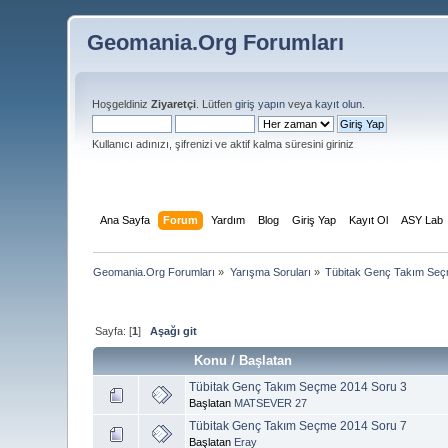
Geomania.Org Forumları
Hoşgeldiniz
Ziyaretçi
. Lütfen
giriş yapın
veya
kayıt olun
.
Kullanıcı adınızı, şifrenizi ve aktif kalma süresini giriniz
Ana Sayfa
Forum
Yardım
Blog
Giriş Yap
Kayıt Ol
ASY Lab
Geomania.Org Forumları
»
Yarışma Soruları
»
Tübitak Genç Takım Se
Sayfa: [
1
]
Aşağı git
Konu
/
Başlatan
Tübitak Genç Takım Seçme 2014 Soru 3
Başlatan
MATSEVER 27
Tübitak Genç Takım Seçme 2014 Soru 7
Başlatan
Eray