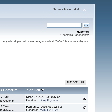
Sadece Matematik!
Haberler:
Geomania Facebookta!
al medyada takip etmek için Anasayfamızda ki "Beğen" butonuna tıklayınız.
TÜM SORULAR
t
/
Gösterim
Son İleti
2 Yanıt
Nisan 07, 2020, 03:20:37 ös
Gönderen:
Barış Koyuncu
81 Gösterim
1 Yanıt
Haziran 19, 2016, 01:32:33 ös
Gönderen:
MATSEVER 27
42 Gösterim