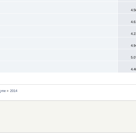
4.5
4.6
4.2
4.9
5.0
4.4
eçme
»
2014