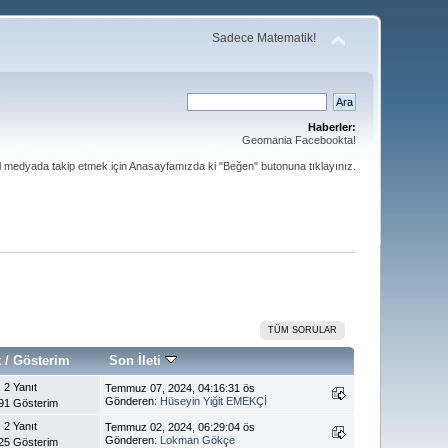
Sadece Matematik!
Haberler:
Geomania Facebookta!
al medyada takip etmek için Anasayfamızda ki "Beğen" butonuna tıklayınız.
TÜM SORULAR
t
/
Gösterim
Son İleti
2 Yanıt
Temmuz 07, 2024, 04:16:31 ös
Gönderen:
Hüseyin Yiğit EMEKÇİ
91 Gösterim
2 Yanıt
Temmuz 02, 2024, 06:29:04 ös
Gönderen:
Lokman Gökçe
25 Gösterim