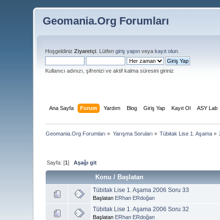
Geomania.Org Forumları
Hoşgeldiniz
Ziyaretçi
. Lütfen
giriş yapın
veya
kayıt olun
.
Kullanıcı adınızı, şifrenizi ve aktif kalma süresini giriniz
Ana Sayfa
Forum
Yardım
Blog
Giriş Yap
Kayıt Ol
ASY Lab
Geomania.Org Forumları
»
Yarışma Soruları
»
Tübitak Lise 1. Aşama
»
Sayfa: [
1
]
Aşağı git
Konu
/
Başlatan
Tübitak Lise 1. Aşama 2006 Soru 33
Başlatan
ERhan ERdoğan
Tübitak Lise 1. Aşama 2006 Soru 32
Başlatan
ERhan ERdoğan