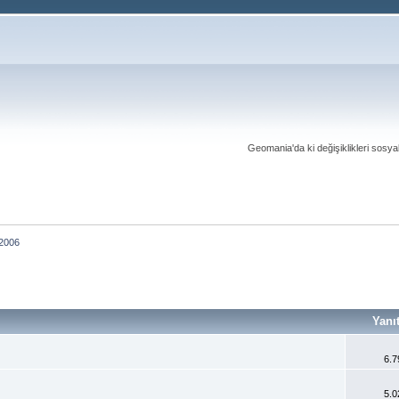
Geomania'da ki değişiklikleri sosy
2006
Yanı
6.7
5.0