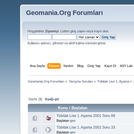
Geomania.Org Forumları
Hoşgeldiniz
Ziyaretçi
. Lütfen
giriş yapın
veya
kayıt olun
.
Kullanıcı adınızı, şifrenizi ve aktif kalma süresini giriniz
Ana Sayfa
Forum
Yardım
Blog
Giriş Yap
Kayıt Ol
ASY Lab
Geomania.Org Forumları
»
Yarışma Soruları
»
Tübitak Lise 1. Aşama
»
Sayfa: [
1
]
Aşağı git
Konu
/
Başlatan
Tübitak Lise 1. Aşama 2001 Soru 08
Başlatan
geo
Tübitak Lise 1. Aşama 2001 Soru 33
Başlatan
geo