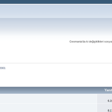
Geomania'da ki değişiklikleri sosy
2001
Yanı
6.1
8.1