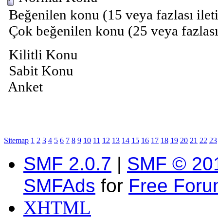
Beğenilen konu (15 veya fazlası ilet
Çok beğenilen konu (25 veya fazlası 
Kilitli Konu
Sabit Konu
Anket
Sitemap
1
2
3
4
5
6
7
8
9
10
11
12
13
14
15
16
17
18
19
20
21
22
23
SMF 2.0.7
|
SMF © 20
SMFAds
for
Free For
XHTML