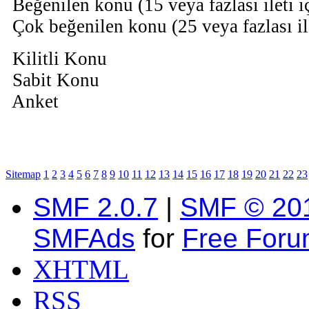
Beğenilen konu (15 veya fazlası ileti i
Çok beğenilen konu (25 veya fazlası il
Kilitli Konu
Sabit Konu
Anket
Sitemap
1
2
3
4
5
6
7
8
9
10
11
12
13
14
15
16
17
18
19
20
21
22
23
SMF 2.0.7
|
SMF © 20
SMFAds
for
Free For
XHTML
RSS