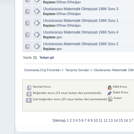
Başlatan
ERhan ERdoğan
Uluslararası Matematik Olimpiyatı 1986 Soru 3
Başlatan
ERhan ERdoğan
Uluslararası Matematik Olimpiyatı 1986 Soru 1
Başlatan
ERhan ERdoğan
Uluslararası Matematik Olimpiyatı 1986 Soru 4
Başlatan
geo
Uluslararası Matematik Olimpiyatı 1986 Soru 2
Başlatan
geo
Sayfa: [
1
]
Yukarı git
Geomania.Org Forumları
»
Yarışma Soruları
»
Uluslararası Matematik Olim
Normal Konu
Kilitli Konu
Sabit Konu
Beğenilen konu (15 veya fazlası ileti içermektedir)
Anket
Çok beğenilen konu (25 veya fazlası ileti içermektedir)
Sitemap
1
2
3
4
5
6
7
8
9
10
11
12
13
14
15
16
17