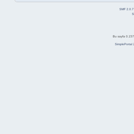
SMF 2.0.7
S
Bu sayfa 0.157 
SimplePortal 