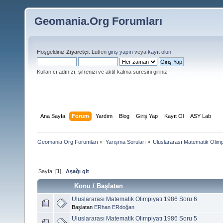
Geomania.Org Forumları
Hoşgeldiniz
Ziyaretçi
. Lütfen
giriş yapın
veya
kayıt olun
.
Kullanıcı adınızı, şifrenizi ve aktif kalma süresini giriniz
Ana Sayfa
Forum
Yardım
Blog
Giriş Yap
Kayıt Ol
ASY Lab
Geomania.Org Forumları
»
Yarışma Soruları
»
Uluslararası Matematik Olimp
Sayfa: [
1
]
Aşağı git
Konu
/
Başlatan
Uluslararası Matematik Olimpiyatı 1986 Soru 6
Başlatan
ERhan ERdoğan
Uluslararası Matematik Olimpiyatı 1986 Soru 5