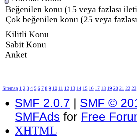
Beğenilen konu (15 veya fazlası ilet
Çok beğenilen konu (25 veya fazlası 
Kilitli Konu
Sabit Konu
Anket
Sitemap
1
2
3
4
5
6
7
8
9
10
11
12
13
14
15
16
17
18
19
20
21
22
23
SMF 2.0.7
|
SMF © 20
SMFAds
for
Free For
XHTML