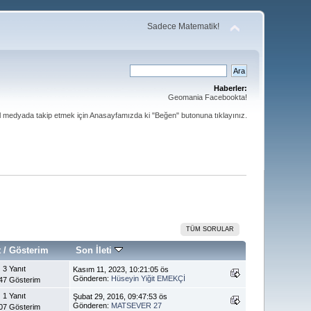
Sadece Matematik!
Haberler:
Geomania Facebookta!
al medyada takip etmek için Anasayfamızda ki "Beğen" butonuna tıklayınız.
TÜM SORULAR
t
/
Gösterim
Son İleti
3 Yanıt
Kasım 11, 2023, 10:21:05 ös
Gönderen:
Hüseyin Yiğit EMEKÇİ
47 Gösterim
1 Yanıt
Şubat 29, 2016, 09:47:53 ös
Gönderen:
MATSEVER 27
07 Gösterim