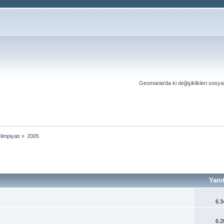
Geomania'da ki değişiklikleri sosy
limpiyatı
»
2005
Yanı
6.3
6.2