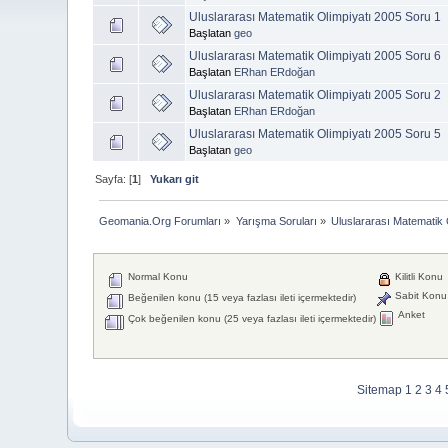
Uluslararası Matematik Olimpiyatı 2005 Soru 1
Başlatan
geo
Uluslararası Matematik Olimpiyatı 2005 Soru 6
Başlatan
ERhan ERdoğan
Uluslararası Matematik Olimpiyatı 2005 Soru 2
Başlatan
ERhan ERdoğan
Uluslararası Matematik Olimpiyatı 2005 Soru 5
Başlatan
geo
Sayfa: [
1
]
Yukarı git
Geomania.Org Forumları
»
Yarışma Soruları
»
Uluslararası Matematik 
Normal Konu
Kilitli Konu
Sabit Konu
Beğenilen konu (15 veya fazlası ileti içermektedir)
Anket
Çok beğenilen konu (25 veya fazlası ileti içermektedir)
Sitemap
1
2
3
4