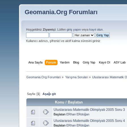
Geomania.Org Forumları
Hoşgeldiniz
Ziyaretçi
. Lütfen
giriş yapın
veya
kayıt olun
.
Kullanıcı adınızı, şifrenizi ve aktif kalma süresini giriniz
Ana Sayfa
Forum
Yardım
Blog
Giriş Yap
Kayıt Ol
ASY Lab
Geomania.Org Forumları
»
Yarışma Soruları
»
Uluslararası Matematik O
Sayfa: [
1
]
Aşağı git
Konu
/
Başlatan
Uluslararası Matematik Olimpiyatı 2005 Soru 3
Başlatan
ERhan ERdoğan
Uluslararası Matematik Olimpiyatı 2005 Soru 4
Başlatan
ERhan ERdoğan