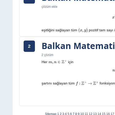
çözüm ekle
eşitliğini sağlayan tüm
pozitif tam sayı i
(
x
,
y
)
Balkan Matematik
2
2 çözüm
Her
için
m
,
n
∈
Z
+
şartını sağlayan tüm
fonksiyon
f
:
Z
+
→
Z
+
Sitemap
1
2
3
4
5
6
7
8
9
10
11
12
13
14
15
16
17