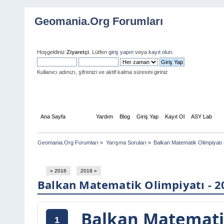
Geomania.Org Forumları
Hoşgeldiniz
Ziyaretçi
. Lütfen
giriş yapın
veya
kayıt olun
.
Kullanıcı adınızı, şifrenizi ve aktif kalma süresini giriniz
Ana Sayfa
Forum
Yardım
Blog
Giriş Yap
Kayıt Ol
ASY Lab
Geomania.Org Forumları
»
Yarışma Soruları
»
Balkan Matematik Olimpiyatı
« 2016
2018 »
Balkan Matematik Olimpiyatı - 2
Balkan Matematik
1