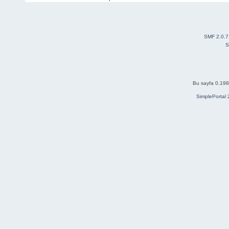
SMF 2.0.7
S
Bu sayfa 0.198 
SimplePortal 