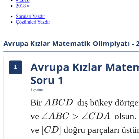
« 2016
2018 »
Soruları Yazdır
Çözümleri Yazdır
Avrupa Kızlar Matematik Olimpiyatı - 
Avrupa Kızlar Matem
1
Soru 1
1 çözüm
Bir
dış bükey dörtg
A
B
C
D
ve
olsun.
∠
A
B
C
>
∠
C
D
A
ve
doğru parçaları üst
[
C
D
]