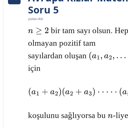
Soru 5
çözüm ekle
bir tam sayı olsun. Hep
n
≥
2
olmayan pozitif tam
sayılardan oluşan
(
a
1
,
a
2
,
.
.
.
,
a
n
)
için
(
a
1
+
a
2
)
(
a
2
+
a
3
)
·
·
·
·
·
(
a
n
−
1
+
a
n
)
(
a
n
+
a
1
)
=
2
2
k
−
1
koşulunu sağlıyorsa bu
-liy
n