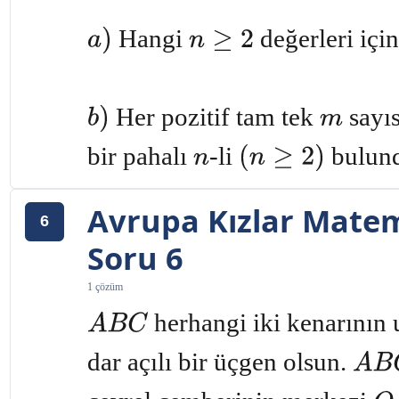
Hangi
değerleri için
a
)
n
≥
2
Her pozitif tam tek
sayıs
b
)
m
bir pahalı
-li
bulund
n
(
n
≥
2
)
Avrupa Kızlar Matem
6
Soru 6
1 çözüm
herhangi iki kenarının 
A
B
C
dar açılı bir üçgen olsun.
A
B
C