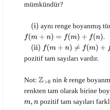
mümkündür?
aynı renge boyanmış t
(i)
.
f
(
m
+
n
)
=
f
(
m
)
+
f
(
n
)
(ii)
f
(
m
+
n
)
≠
f
(
m
)
+
f
(
n
)
pozitif tam sayıları vardır.
Not:
nin
renge boyanma
Z
>
0
k
renkten tam olarak birine bo
pozitif tam sayıları fark
m
,
n