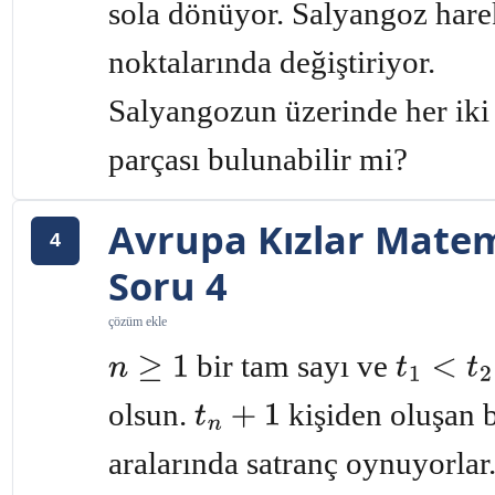
sola dönüyor. Salyangoz hare
noktalarında değiştiriyor.
Salyangozun üzerinde her iki 
parçası bulunabilir mi?
Avrupa Kızlar Matem
4
Soru 4
çözüm ekle
bir tam sayı ve
n
≥
1
t
1
<
t
2
<
.
.
.
<
t
n
olsun.
kişiden oluşan b
t
n
+
1
aralarında satranç oynuyorlar.