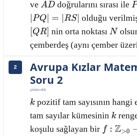
ve
doğrularını sırası ile
A
D
P
olduğu verilmiş
|
P
Q
|
=
|
R
S
|
nin orta noktası
olsu
[
Q
R
]
N
çemberdeş (aynı çember üzeri
Avrupa Kızlar Matem
2
Soru 2
çözüm ekle
pozitif tam sayısının hangi
k
tam sayılar kümesinin
renge
k
koşulu sağlayan bir
f
:
Z
>
0
→
Z
>
0