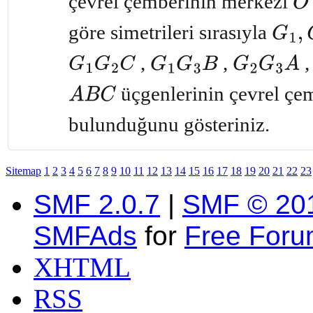
çevrel çemberinin merkezi
O
göre simetrileri sırasıyla
G
1
,
G
2
,
G
3
,
,
G
1
G
2
C
G
1
G
3
B
G
2
G
3
A
üçgenlerinin çevrel çem
A
B
C
bulunduğunu gösteriniz.
Sitemap
1
2
3
4
5
6
7
8
9
10
11
12
13
14
15
16
17
18
19
20
21
22
23
SMF 2.0.7
|
SMF © 20
SMFAds
for
Free For
XHTML
RSS