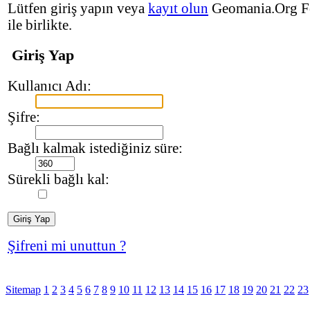
Lütfen giriş yapın veya
kayıt olun
Geomania.Org F
ile birlikte.
Giriş Yap
Kullanıcı Adı:
Şifre:
Bağlı kalmak istediğiniz süre:
Sürekli bağlı kal:
Şifreni mi unuttun ?
Sitemap
1
2
3
4
5
6
7
8
9
10
11
12
13
14
15
16
17
18
19
20
21
22
23