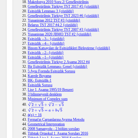
Makedonya 2010 Soru 2/ Genelleştirilmiş
Genelleştirilmiş Türkiye TST 2017 #5 {çözüldü}
Eşitsizlik Lemması 3 {çözüldü}
Genelleştirilmiş Türkiye TST 2023 #6 {çözüldü}
Yunanistan 2012 TST #3 {çözüldü}
Belarus TST 2017 #4.2 {çözüldü}
Genelleştirilmiş Türkiye TST 2007 #3 {çözüldü}
Yunanistan 2020 JBMO TST #2 {çözüldü}
Eşitsizlik --3-- {çözüldü}
Eşitsizlik --4-- {çözüldü}
Binom Katsayıları ile Eşitsizlikleri Birleştirme {çözüldü}
Eşitsizlik --2--{çözüldü}
Eşitsizlik --1--{çözüldü}
Genelleştirilmiş Türkiye 2.Aşama 2012 #4
Bir Eşitsizlik Lemması- Genel {çözüldü}
5 Aynı Formda Eşitsizlik Sorusu
Karede Boyama
BK- Eşitsizlik-1
Eşitsizlik Sorusu
Lise 1. Aşama 1995/19 Benzeri
3 bilinmeyenli denklem
Minimum of Complex sum
2
+
5
3
+
2
−
5
3
2
+
5
3
=
a
+
b
5
ϕ(x) = 16
Fermat'ın Çarpanlarına Ayırma Metodu
Geometrical Interpreation
2008 Samanyolu - 2.bölüm soruları
Tübitak Ortaokul 1. Aşama Soruları 2016
Tübitak Lise 1. Aşama 2016 Soruları