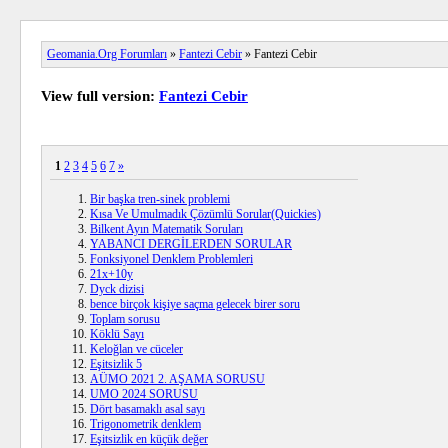
Geomania.Org Forumları
»
Fantezi Cebir
» Fantezi Cebir
View full version:
Fantezi Cebir
1
2
3
4
5
6
7
»
Bir başka tren-sinek problemi
Kısa Ve Umulmadık Çözümlü Sorular(Quickies)
Bilkent Ayın Matematik Soruları
YABANCI DERGİLERDEN SORULAR
Fonksiyonel Denklem Problemleri
21x+10y
Dyck dizisi
bence birçok kişiye saçma gelecek birer soru
Toplam sorusu
Köklü Sayı
Keloğlan ve cüceler
Eşitsizlik 5
AÜMO 2021 2. AŞAMA SORUSU
UMO 2024 SORUSU
Dört basamaklı asal sayı
Trigonometrik denklem
Eşitsizlik en küçük değer