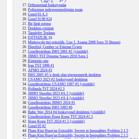
Orthonormal fonksiyonlar
Polinomun indirgenemezliginin ispatı
Genel 01 A.3
Genel Sl 90 #24
Bir limit sorusu
Denklem çözümü
Tamdeğer Toplamı
EŞİTSİZLİK
23
Minkowski tipi eşitsizlik- Lise 1. Aşama 2008 Soru 35 Benzeri
Hiperbol, Çember ve Eşkenar Üçgen
Genelleştirilmiş IMO 2001 #2 {çözüldü}
JBMO TST Deneme Sınavı 2016 Soru 1
Kümenin çapı
İran TST 1996 #1
APMO 2024 #3
IMO 2001 #5 'e denk olan trigonometrik denklem
USAMO 2023 #2 fonksiyonel denklemi
Genelleştirilmiş USAMO 1997 #5 {çözüldü}
Hollanda TST 2024 #2.3
JBMO Shortlist 2023 #A.5 {çözüldü}
JBMO Shortlist 2023 #A.4 {çözüldü}
Genelleştirilmiş JBMO 2024 #1
Genelleştirilmiş IMO 1983 #6
Baltic Way 2014 #4 fonksiyonel denklemi {çözüldü}
Genelleştirilmiş Hong Kong TST 2024 #1.5
Hong Kong TST 2024 #1.5 {çözüldü}
Genel 95 #2
Pham Kim Hung'un Eşitsizliği, Secrets in Inequalities Problem 2.1.5
Pham Kim Hung'un Eşitsizliği, Secrets in Inequalities Problem 2.1.5