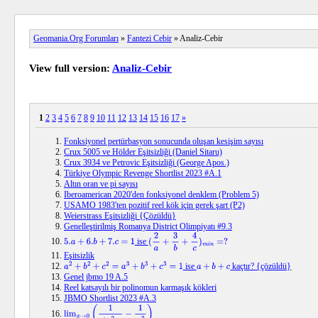
Geomania.Org Forumları
»
Fantezi Cebir
» Analiz-Cebir
View full version:
Analiz-Cebir
1
2
3
4
5
6
7
8
9
10
11
12
13
14
15
16
17
»
Fonksiyonel pertürbasyon sonucunda oluşan kesişim sayısı
Crux 5005 ve Hölder Eşitsizliği (Daniel Sitaru)
Crux 3934 ve Petrovic Eşitsizliği (George Apos.)
Türkiye Olympic Revenge Shortlist 2023 #A.1
Altın oran ve pi sayısı
Iberoamerican 2020'den fonksiyonel denklem (Problem 5)
USAMO 1983'ten pozitif reel kök için gerek şart (P2)
Weierstrass Eşitsizliği {Çözüldü}
Genelleştirilmiş Romanya District Olimpiyatı #9.3
ise
5.
a
+
6.
b
+
7.
c
=
1
(
2
a
+
3
b
+
4
c
)
m
i
n
=
?
Eşitsizlik
ise
kaçtır? {çözüldü}
a
2
+
b
2
+
c
2
=
a
3
+
b
3
+
c
3
=
1
a
+
b
+
c
Genel jbmo 19 A.5
Reel katsayılı bir polinomun karmaşık kökleri
JBMO Shortlist 2023 #A.3
lim
x
→
0
(
1
sin
2
x
−
1
x
2
)