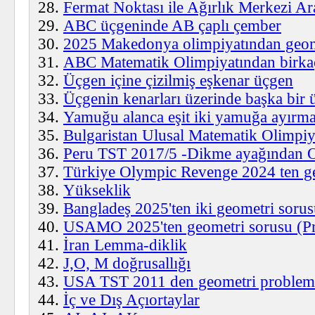
Fermat Noktası ile Ağırlık Merkezi Ar
ABC üçgeninde AB çaplı çember
2025 Makedonya olimpiyatından geome
ABC Matematik Olimpiyatından birka
Üçgen içine çizilmiş eşkenar üçgen
Üçgenin kenarları üzerinde başka bir 
Yamuğu alanca eşit iki yamuğa ayırm
Bulgaristan Ulusal Matematik Olimpiy
Peru TST 2017/5 -Dikme ayağından OC
Türkiye Olympic Revenge 2024 ten g
Yükseklik
Bangladeş 2025'ten iki geometri soru
USAMO 2025'ten geometri sorusu (P
İran Lemma-diklik
J,O, M doğrusallığı
USA TST 2011 den geometri problem
İç ve Dış Açıortaylar