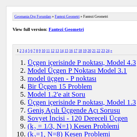
Geomania.Org Forumları
»
Fantezi Geometri
» Fantezi Geometri
View full version:
Fantezi Geometri
1
2
3
4
5
6
7
8
9
10
11
12
13
14
15
16
17
18
19
20
21
22
23
24
»
Üçgen içerisinde P noktası, Model 4.3
Model Üçgen P Noktası Model 3.1
model üçgen - P noktası
Bir Üçgen 15 Problem
Model 1.2'e ait Soru
Üçgen içerisinde P noktası, Model 1.3
Geniş Açılı Üçgende Açı Sorusu
Sovyet İncisi - 120 Dereceli Üçgen
(k₂ = 1/3, N=1) Kesen Problemi
(k₂=1, N=8) Kesen Problemi