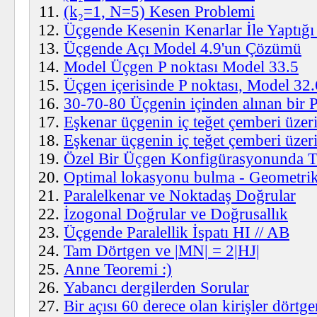
(k₂=1, N=5) Kesen Problemi
Üçgende Kesenin Kenarlar İle Yaptığı
Üçgende Açı Model 4.9'un Çözümü
Model Üçgen P noktası Model 33.5
Üçgen içerisinde P noktası, Model 32.
30-70-80 Üçgenin içinden alınan bir 
Eşkenar üçgenin iç teğet çemberi üzer
Eşkenar üçgenin iç teğet çemberi üzer
Özel Bir Üçgen Konfigürasyonunda T
Optimal lokasyonu bulma - Geometrik
Paralelkenar ve Noktadaş Doğrular
İzogonal Doğrular ve Doğrusallık
Üçgende Paralellik İspatı HI // AB
Tam Dörtgen ve |MN| = 2|HJ|
Anne Teoremi :)
Yabancı dergilerden Sorular
Bir açısı 60 derece olan kirişler dörtge