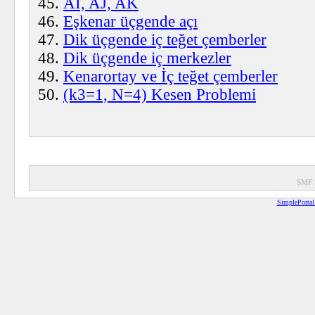
AI, AJ, AK
Eşkenar üçgende açı
Dik üçgende iç teğet çemberler
Dik üçgende iç merkezler
Kenarortay ve İç teğet çemberler
(k3=1, N=4) Kesen Problemi
SMF 
SimplePortal