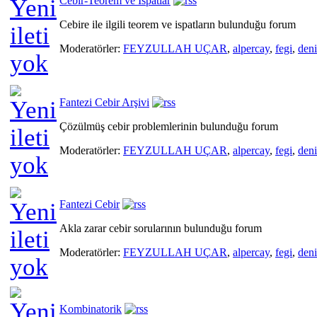
Cebir-Teorem ve İspatlar
Cebire ile ilgili teorem ve ispatların bulunduğu forum
Moderatörler:
FEYZULLAH UÇAR
,
alpercay
,
fegi
,
den
Fantezi Cebir Arşivi
Çözülmüş cebir problemlerinin bulunduğu forum
Moderatörler:
FEYZULLAH UÇAR
,
alpercay
,
fegi
,
den
Fantezi Cebir
Akla zarar cebir sorularının bulunduğu forum
Moderatörler:
FEYZULLAH UÇAR
,
alpercay
,
fegi
,
den
Kombinatorik