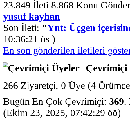
23.849 İleti 8.868 Konu Gönde
yusuf kayhan
Son İleti:
"
Ynt: Üçgen içerisind
10:36:21 ös )
En son gönderilen iletileri göste
Çevrimiçi 
266 Ziyaretçi, 0 Üye (4 Örümce
Bugün En Çok Çevrimiçi:
369
.
(Ekim 23, 2025, 07:42:29 öö)