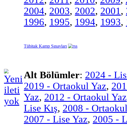
2004
,
2003
,
2002
,
2001
,
1996
,
1995
,
1994
,
1993
,
Tübitak Kamp Sınavları
Alt Bölümler
:
2024 - Li
2019 - Ortaokul Yaz
,
201
Yaz
,
2012 - Ortaokul Yaz
Lise Kış
,
2008 - Ortaokul
2007 - Lise Yaz
,
2005 - L