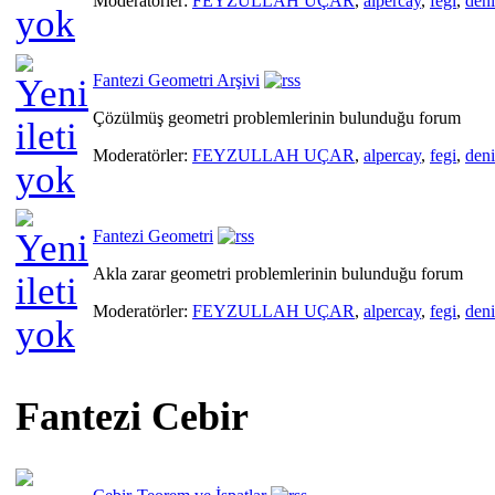
Moderatörler:
FEYZULLAH UÇAR
,
alpercay
,
fegi
,
den
Fantezi Geometri Arşivi
Çözülmüş geometri problemlerinin bulunduğu forum
Moderatörler:
FEYZULLAH UÇAR
,
alpercay
,
fegi
,
den
Fantezi Geometri
Akla zarar geometri problemlerinin bulunduğu forum
Moderatörler:
FEYZULLAH UÇAR
,
alpercay
,
fegi
,
den
Fantezi Cebir