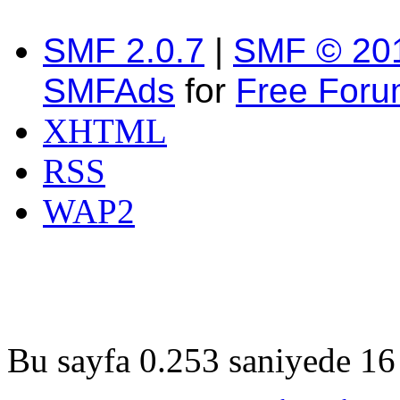
SMF 2.0.7
|
SMF © 20
SMFAds
for
Free For
XHTML
RSS
WAP2
Bu sayfa 0.253 saniyede 16 