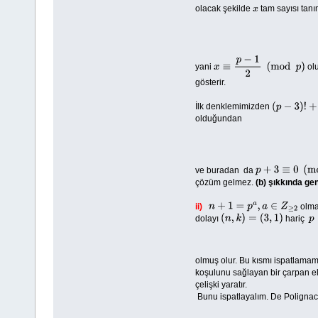
olacak şekilde
tam sayısı tan
x
yani
olu
x
≡
p
−
1
2
(
mod
p
)
gösterir.
İlk denklemimizden
(
p
−
3
)
!
+
2
≡
0
(
olduğundan
ve buradan da
p
+
3
≡
0
(
mod
p
)
çözüm gelmez.
(b) şıkkında ge
ii)
olma
n
+
1
=
p
a
,
a
∈
Z
≥
2
dolayı
hariç
(
n
,
k
)
=
(
3
,
1
)
p
olmuş olur. Bu kısmı ispatlamam
koşulunu sağlayan bir çarpan eld
çelişki yaratır.
Bunu ispatlayalım. De Poligna