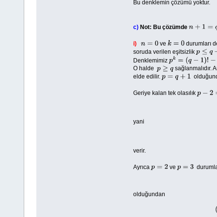
Bu denklemin çözümü yoktur.
c)
Not: Bu çözümde
n
+
1
=
q
i)
ve
durumları d
n
=
0
k
=
0
soruda verilen eşitsizlik
p
≤
q
+
2
Denklemimiz
p
k
=
(
q
−
1
)
!
−
q
O halde
sağlanmalıdır. 
p
≥
q
elde edilir.
olduğund
p
=
q
+
1
Geriye kalan tek olasılık
p
−
2
=
q
yani
verir.
Ayrıca
ve
durumla
p
=
2
p
=
3
olduğundan