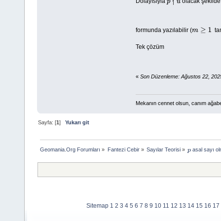
Dolayısıyla
olacak şekilde
p
∤
u
formunda yazılabilir (
tam
m
≥
1
Tek çözüm
«
Son Düzenleme: Ağustos 22, 202
Mekanın cennet olsun, canım ağab
Sayfa: [
1
]
Yukarı git
Geomania.Org Forumları
»
Fantezi Cebir
»
Sayılar Teorisi
»
 asal sayı o
p
Sitemap
1
2
3
4
5
6
7
8
9
10
11
12
13
14
15
16
17