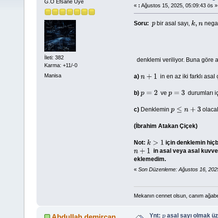
G.O Efsane Üye
«
:
Ağustos 15, 2025, 05:09:43 ös »
Soru:
bir asal sayı,
negat
p
k
,
n
İleti: 382
denklemi veriliyor. Buna göre a
Karma: +11/-0
Manisa
a)
in en az iki farklı asa
n
+
1
b)
ve
durumları i
p
=
2
p
=
3
c)
Denklemin
olacak
p
≤
n
+
3
(İbrahim Atakan Çiçek)
Not:
için denklemin hiç
k
>
1
in asal veya asal kuvv
n
+
1
eklemedim.
«
Son Düzenleme: Ağustos 16, 202
Mekanın cennet olsun, canım ağab
Ynt:
asal sayı olmak ü
Abdullah demircan
p