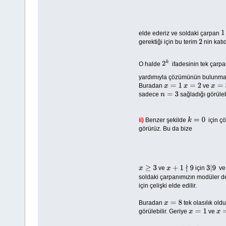
elde ederiz ve soldaki çarpan
1
gerektiği için bu terim
nin katıd
2
O halde
ifadesinin tek çarp
2
k
yardımıyla çözümünün bulunmaya
Buradan
ve
x
=
1
x
=
2
x
=
3
sadece
sağladığı görüleb
n
=
3
ii)
Benzer şekilde
için ç
k
=
0
görürüz. Bu da bize
ve
için
v
x
≥
3
x
+
1
∤
9
3
|
9
soldaki çarpanımızın modüler d
için çelişki elde edilir.
Buradan
tek olasılık ol
x
=
8
görülebilir. Geriye
ve
x
=
1
x
=