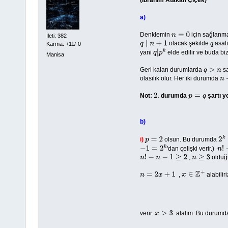
(İbrahim Atakan Çiçek)
a)
Denklemin
için sağlanmad
n
=
0
İleti: 382
olacak şekilde
asal
Karma: +11/-0
q
∣
n
+
1
q
yani
elde edilir ve buda bi
q
|
p
k
Manisa
Geri kalan durumlarda
sa
q
>
n
olasılık olur. Her iki durumda
n
+
Not:
durumda
şartı y
2.
p
=
q
b)
i)
olsun. Bu durumda
p
=
2
2
k
'dan çelişki verir.)
−
1
=
2
k
n
!
−
,
olduğ
n
!
−
n
−
1
≥
2
n
≥
3
,
alabiliri
n
=
2
x
+
1
x
∈
Z
+
verir.
alalım. Bu durum
x
>
3