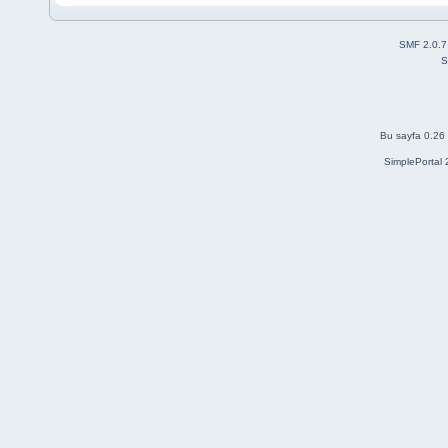
SMF 2.0.7
S
Bu sayfa 0.26 
SimplePortal 