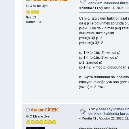
denklemi hakkında kurgu
G.O Azimli Üye
«
Yanıtla #1 :
Ağustos 16, 2025, 10
İleti: 33
C) n+1=q,q p'den farklı bir asal
Karma: +0/-0
da q p ile bölünmek zorunda olur
p-q=0,1 ya da 2 olmalı.p=q zat
durumunu inceleyelim.
p^k=(p-3)!-p+2
p^k+p=(p-3)!+2
(p-1)!÷(p-1)(p-2)=x(mod p)
(p-1)!=(p-1)(p-2)x(mod p)
p-1=2x(mod p)
(p-1)÷2=x(mod p) olduğundan, p|
n+1=p^a durumunu da incelemek
bilmiyorum doğruysa ona göre i
yazdığım 2. Yazı
Ynt:
asal sayı olmak ü
AtakanCİCEK
p
denklemi hakkında kurgu
G.O Efsane Üye
«
Yanıtla #2 :
Ağustos 22, 2025, 11: