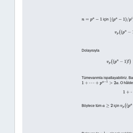
için
n
=
p
a
−
1
⌊
(
p
a
−
1
)
/
p
i
⌋
=
0
v
p
(
(
p
Dolayısıyla
v
Tümevarımla ispatlayabiliriz. B
. O hâld
1
+
⋯
+
p
a
−
1
>
2
a
Böylece tüm
için
a
≥
2
v
p
(
(
p
a
−