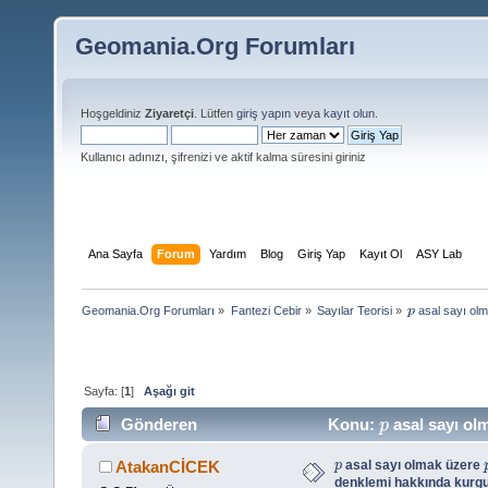
Geomania.Org Forumları
Hoşgeldiniz
Ziyaretçi
. Lütfen
giriş yapın
veya
kayıt olun
.
Kullanıcı adınızı, şifrenizi ve aktif kalma süresini giriniz
Ana Sayfa
Forum
Yardım
Blog
Giriş Yap
Kayıt Ol
ASY Lab
Geomania.Org Forumları
»
Fantezi Cebir
»
Sayılar Teorisi
»
 asal sayı ol
p
Sayfa: [
1
]
Aşağı git
Gönderen
Konu:
asal sayı ol
p
soru (Okunma sayısı 4122 defa)
asal sayı olmak üzere
AtakanCİCEK
p
denklemi hakkında kurgu