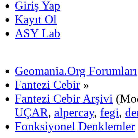
Giriş Yap
Kayıt Ol
ASY Lab
Geomania.Org Forumları
Fantezi Cebir
»
Fantezi Cebir Arşivi
(Mod
UÇAR
,
alpercay
,
fegi
,
de
Fonksiyonel Denklemler