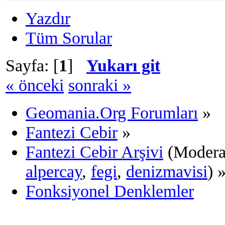
Yazdır
Tüm Sorular
Sayfa: [
1
]
Yukarı git
« önceki
sonraki »
Geomania.Org Forumları
»
Fantezi Cebir
»
Fantezi Cebir Arşivi
(Moderat
alpercay
,
fegi
,
denizmavisi
) 
Fonksiyonel Denklemler