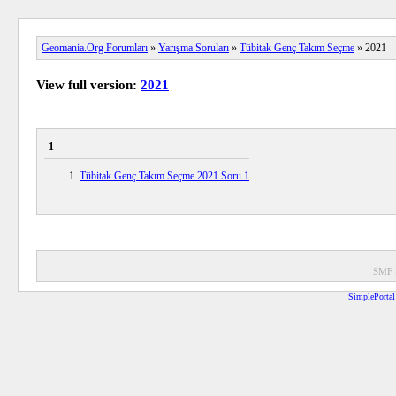
Geomania.Org Forumları
»
Yarışma Soruları
»
Tübitak Genç Takım Seçme
» 2021
View full version:
2021
1
Tübitak Genç Takım Seçme 2021 Soru 1
SMF 
SimplePortal