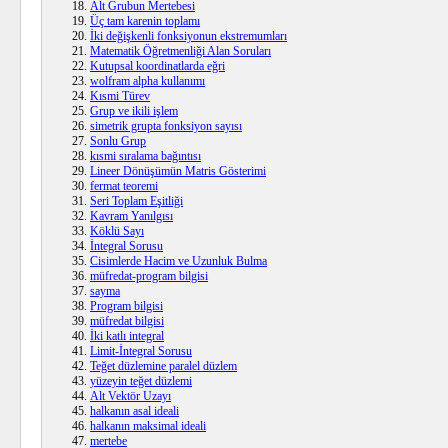
Alt Grubun Mertebesi
Üç tam karenin toplamı
İki değişkenli fonksiyonun ekstremumları
Matematik Öğretmenliği Alan Soruları
Kutupsal koordinatlarda eğri
wolfram alpha kullanımı
Kısmi Türev
Grup ve ikili işlem
simetrik grupta fonksiyon sayısı
Sonlu Grup
kısmi sıralama bağıntısı
Lineer Dönüşümün Matris Gösterimi
fermat teoremi
Seri Toplam Eşitliği
Kavram Yanılgısı
Köklü Sayı
İntegral Sorusu
Cisimlerde Hacim ve Uzunluk Bulma
müfredat-program bilgisi
sayma
Program bilgisi
müfredat bilgisi
İki katlı integral
Limit-İntegral Sorusu
Teğet düzlemine paralel düzlem
yüzeyin teğet düzlemi
Alt Vektör Uzayı
halkanın asal ideali
halkanın maksimal ideali
mertebe