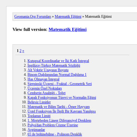
Geomania.Org Forumları
»
Matematik Eğitimi
» Matematik Eğitimi
View full version:
Matematik Eğitimi
1
2
»
Kutupsal Koordinatlar ve İki Katlı İntegral
İngilizce-Türkçe Matematik Sözlüğü
Alt Vektör Uzayının Boyutu
Binom Dağılımından Normal Dağılıma 1
Has Olmayan İntegral
Sierpinski Üçgeni - Fraktal - Geometrik Seri
Üçgenin Özel Noktaları
Çemberin Analitiği - Teğet
Kapalı Fonksiyonun Türevi ve Normalin Eğimi
Belirsiz Limitler
Matematik ve Bilim Tarihi - Ömer Hayyam
Üstel Fonksiyon İle İlgili Bir Kavram Yanılgısı
Toplamın Limiti
1. Mertebeden Lineer Diferansiyel Denklem
Polya'dan Problem Çözme Üzerine
Argümanlar
65 ile bölünebilme - Polinom Denklik