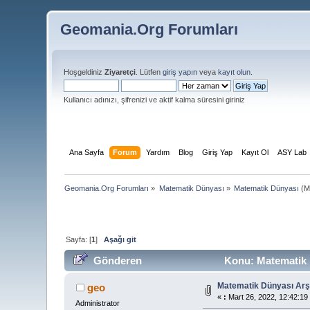
Geomania.Org Forumları
Hoşgeldiniz
Ziyaretçi
. Lütfen
giriş yapın
veya
kayıt olun
.
Kullanıcı adınızı, şifrenizi ve aktif kalma süresini giriniz
Ana Sayfa
Forum
Yardım
Blog
Giriş Yap
Kayıt Ol
ASY Lab
Geomania.Org Forumları
»
Matematik Dünyası
»
Matematik Dünyası
(M
Sayfa: [
1
]
Aşağı git
Gönderen
Konu: Matematik D
Matematik Dünyası Arş
geo
«
:
Mart 26, 2022, 12:42:19
Administrator