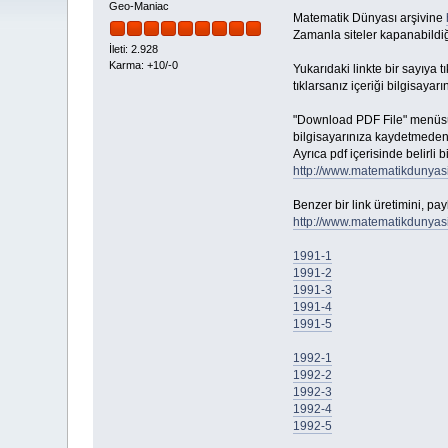
Geo-Maniac
Matematik Dünyası arşivine
Zamanla siteler kapanabildiğ
İleti: 2.928
Karma: +10/-0
Yukarıdaki linkte bir sayıya 
tıklarsanız içeriği bilgisayarın
"Download PDF File" menüsüne
bilgisayarınıza kaydetmeden 
Ayrıca pdf içerisinde belirli 
http://www.matematikdunyas
Benzer bir link üretimini, pa
http://www.matematikdunyasi.
1991-1
1991-2
1991-3
1991-4
1991-5
1992-1
1992-2
1992-3
1992-4
1992-5