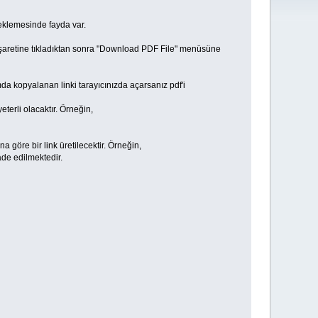
deklemesinde fayda var.
." işaretine tıkladıktan sonra "Download PDF File" menüsüne
da kopyalanan linki tarayıcınızda açarsanız pdf'i
eterli olacaktır. Örneğin,
 göre bir link üretilecektir. Örneğin,
ade edilmektedir.