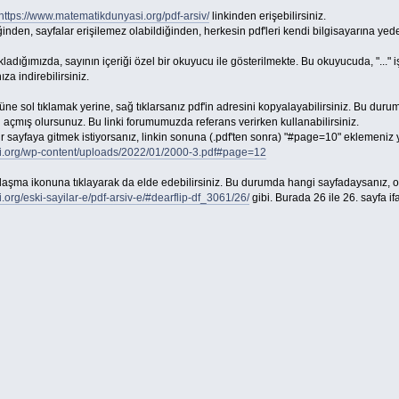
https://www.matematikdunyasi.org/pdf-arsiv/
linkinden erişebilirsiniz.
inden, sayfalar erişilemez olabildiğinden, herkesin pdf'leri kendi bilgisayarına ye
tıkladığımızda, sayının içeriği özel bir okuyucu ile gösterilmekte. Bu okuyucuda, "..
ıza indirebilirsiniz.
 sol tıklamak yerine, sağ tıklarsanız pdf'in adresini kopyalayabilirsiniz. Bu durum
açmış olursunuz. Bu linki forumumuzda referans verirken kullanabilirsiniz.
bir sayfaya gitmek istiyorsanız, linkin sonuna (.pdf'ten sonra) "#page=10" eklemeniz y
i.org/wp-content/uploads/2022/01/2000-3.pdf#page=12
ylaşma ikonuna tıklayarak da elde edebilirsiniz. Bu durumda hangi sayfadaysanız, ona
org/eski-sayilar-e/pdf-arsiv-e/#dearflip-df_3061/26/
gibi. Burada 26 ile 26. sayfa if