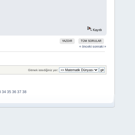
Kayıtlı
YAZDIR
TÜM SORULAR
« önceki
sonraki »
Gitmek istediğiniz yer:
3
34
35
36
37
38