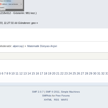
1218x612 - Gösterim: 981 kez.)
23, 11:27:31 öö Gönderen: geo
»
Moderatör:
alpercay
) »
Matematik Dünyası Arşivi
5
6
7
8
9
10
11
12
13
14
15
16
17
18
19
20
21
22
23
24
25
26
27
28
29
30
31
32
3
SMF 2.0.7
|
SMF © 2011
,
Simple Machines
SMFAds
for
Free Forums
XHTML
RSS
WAP2