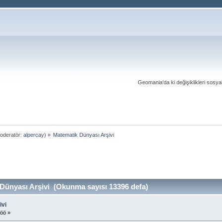
Geomania'da ki değişiklikleri sosy
oderatör:
alpercay
) »
Matematik Dünyası Arşivi
ünyası Arşivi (Okunma sayısı 13396 defa)
ivi
 öö »