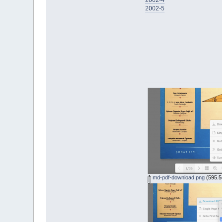
2002-4
2002-5
md-pdf-download.png
(595.5