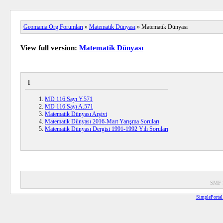
Geomania.Org Forumları
»
Matematik Dünyası
» Matematik Dünyası
View full version:
Matematik Dünyası
1
MD 116.Sayı Y.571
MD 116.Sayı A.571
Matematik Dünyası Arşivi
Matematik Dünyası 2016-Mart Yarışma Soruları
Matematik Dünyası Dergisi 1991-1992 Yılı Soruları
SMF 
SimplePortal