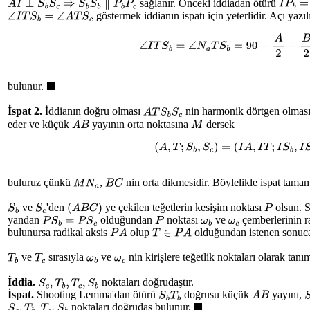
sağlanır. Önceki iddiadan ötürü
A
I
⊥
S
b
S
c
⇒
S
b
S
b
∥
P
b
P
c
I
P
b
=
I
göstermek iddianın ispatı için yeterlidir. Açı yazıl
∠
I
T
S
b
=
∠
A
T
S
c
∠
I
T
S
b
=
∠
N
a
T
S
b
=
90
−
A
2
−
B
2
bulunur.
◼
İspat 2.
İddianın doğru olması
nin harmonik dörtgen olması
A
T
S
b
S
c
eder ve küçük
yayının orta noktasına
dersek
A
B
M
(
A
,
T
;
S
b
,
S
c
)
=
(
I
A
,
I
T
;
I
S
b
,
I
S
buluruz çünkü
,
nin orta dikmesidir. Böylelikle ispat tamam
M
N
a
B
C
ve
'den
ye çekilen teğetlerin kesişim noktası
olsun. 
S
b
S
c
(
A
B
C
)
P
yandan
olduğundan
noktası
ve
çemberlerinin ra
P
S
b
=
P
S
c
P
ω
b
ω
c
bulunursa radikal aksis
olup
olduğundan istenen sonuca 
P
A
T
∈
P
A
ve
sırasıyla
ve
nin kirişlere teğetlik noktaları olarak tanı
T
b
T
c
ω
b
ω
c
İddia.
noktaları doğrudaştır.
S
c
,
T
b
,
T
c
,
S
b
İspat.
Shooting Lemma'dan ötürü
doğrusu küçük
yayını,
S
b
T
b
A
B
noktaları doğrudaş bulunur.
S
c
,
T
b
,
T
c
,
S
b
◼