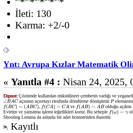
İleti: 130
Karma: +2/-0
Ynt: Avrupa Kızlar Matematik Oli
«
Yanıtla #4 :
Nisan 24, 2025, 
Dipnot:
Çözümde kullanılan mikstilineer çemberin varlığı ve yeganeliğ
açısının açıortayı etrafında döndürme dönüşümü
elemanın
P
∠
B
A
C
,
ve
olduğu açıktır
f
(
B
C
)
=
(
A
B
C
)
f
(
C
A
)
=
C
A
f
(
A
B
)
=
A
B
Evirtim ve yansıtma işlemi teğetlikleri korur. Bu sebeple
ol
f
(
ω
)
=
γ
Shooting Lemma da aslında bir adet homotetiden ibarettir.
Kayıtlı