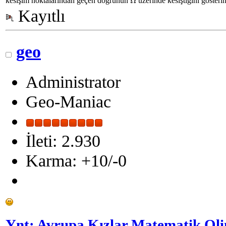
kesişim noktalarından geçen doğrunun
üzerinde kesiştiğini gösterin
Ω
Kayıtlı
geo
Administrator
Geo-Maniac
İleti: 2.930
Karma: +10/-0
Ynt: Avrupa Kızlar Matematik Oli