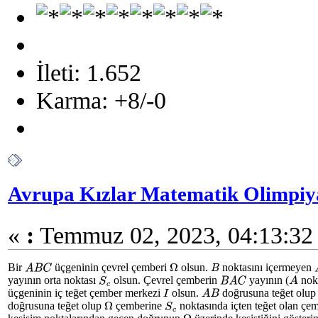
İleti: 1.652
Karma: +8/-0
Avrupa Kızlar Matematik Olimpiya
«
:
Temmuz 02, 2023, 04:13:32
Bir
üçgeninin çevrel çemberi
olsun.
noktasını içermeyen
A
B
C
Ω
B
yayının orta noktası
olsun. Çevrel çemberin
yayının (
nokt
S
c
B
A
C
A
üçgeninin iç teğet çember merkezi
olsun.
doğrusuna teğet olu
I
A
B
doğrusuna teğet olup
çemberine
noktasında içten teğet olan çe
Ω
S
c