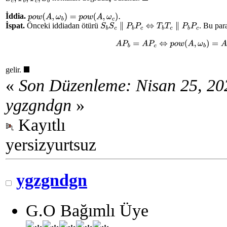
İddia.
p
o
w
(
A
,
ω
b
)
=
p
o
w
(
A
,
ω
c
)
.
İspat.
Önceki iddiadan ötürü
. Bu para
S
b
S
c
∥
P
b
P
c
⇔
T
b
T
c
∥
P
b
P
c
A
P
b
=
A
P
c
⇔
p
o
w
(
A
,
ω
b
)
=
A
T
gelir.
◼
«
Son Düzenleme: Nisan 25, 20
ygzgndgn
»
Kayıtlı
yersizyurtsuz
ygzgndgn
G.O Bağımlı Üye