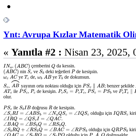
Ynt: Avrupa Kızlar Matematik Oli
«
Yanıtla #2 :
Nisan 23, 2025, 
,
çemberini
da kessin.
I
N
a
(
A
B
C
)
Q
nin
ve
deki teğetleri
de kesişsin.
(
A
B
C
)
S
c
S
b
P
ye
de,
ye
de dokunsun.
ω
c
A
C
T
c
ω
b
A
B
T
b
,
yayının orta noktası olduğu için
; benzer şekilde
S
c
A
B
⌢
P
S
c
∥
A
B
ile
,
de kesişin.
,
ve
A
T
c
P
S
c
P
c
P
c
S
c
=
P
c
T
c
P
S
c
=
P
S
b
P
c
T
c
∥
P
olur.
ile
doğrusu
de kesişsin.
P
S
c
S
b
I
B
R
olduğu için
kiri
I
Q
R
S
c
∠
S
c
R
I
=
∠
A
B
S
b
=
∠
N
a
Q
S
c
=
∠
I
Q
S
c
.
∠
I
R
Q
=
∠
Q
S
c
I
=
∠
Q
A
C
.
∠
B
A
Q
=
∠
B
S
b
Q
=
∠
R
S
b
Q
olduğu için
kiri
Q
R
P
S
b
∠
S
b
R
Q
+
∠
R
S
b
Q
=
∠
B
A
C
=
∠
R
P
S
b
olduğu için
doğrusaldır.
P
,
A
,
Q
∠
Q
A
C
=
∠
S
b
R
Q
=
∠
S
b
P
Q