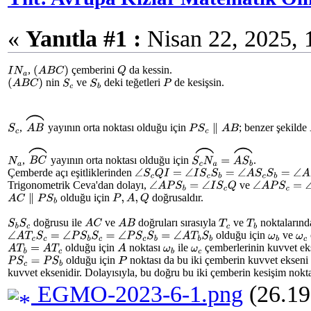
«
Yanıtla #1 :
Nisan 22, 2025, 
,
çemberini
da kessin.
I
N
a
(
A
B
C
)
Q
nin
ve
deki teğetleri
de kesişsin.
(
A
B
C
)
S
c
S
b
P
,
yayının orta noktası olduğu için
; benzer şekilde
S
c
A
B
⌢
P
S
c
∥
A
B
,
yayının orta noktası olduğu için
.
N
a
B
C
⌢
S
c
N
a
⌢
=
A
S
b
⌢
Çemberde açı eşitliklerinden
∠
S
c
Q
I
=
∠
I
S
c
S
b
=
∠
A
S
c
S
b
=
∠
A
S
b
P
Trigonometrik Ceva'dan dolayı,
ve
∠
A
P
S
b
=
∠
I
S
c
Q
∠
A
P
S
c
=
∠
I
olduğu için
doğrusaldır.
P
,
A
,
Q
A
C
∥
P
S
b
doğrusu ile
ve
doğruları sırasıyla
ve
noktalarında
S
b
S
c
A
C
A
B
T
c
T
b
olduğu için
ve
ω
b
ω
c
∠
A
T
c
S
c
=
∠
P
S
b
S
c
=
∠
P
S
c
S
b
=
∠
A
T
b
S
b
olduğu için
noktası
ile
çemberlerinin kuvvet eks
A
T
b
=
A
T
c
A
ω
b
ω
c
olduğu için
noktası da bu iki çemberin kuvvet eksen
P
S
c
=
P
S
b
P
kuvvet eksenidir. Dolayısıyla, bu doğru bu iki çemberin kesişim nokta
EGMO-2023-6-1.png
(26.19