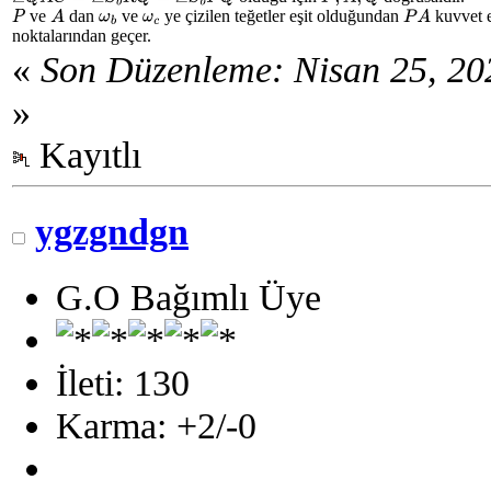
ve
dan
ve
ye çizilen teğetler eşit olduğundan
kuvvet e
P
A
ω
b
ω
c
P
A
noktalarından geçer.
«
Son Düzenleme: Nisan 25, 20
»
Kayıtlı
ygzgndgn
G.O Bağımlı Üye
İleti: 130
Karma: +2/-0