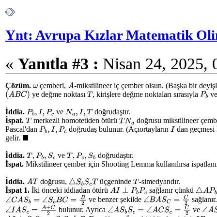
Ynt: Avrupa Kızlar Matematik Oli
«
Yanıtla #3 :
Nisan 24, 2025, 
Çözüm.
çemberi,
-mikstilineer iç çember olsun. (Başka bir deyiş
ω
A
ye değme noktası
, kirişlere değme noktaları sırasıyla
v
(
A
B
C
)
T
P
b
İddia.
ve
doğrudaştır.
P
b
,
I
,
P
c
N
a
,
I
,
T
İspat.
merkezli homotetiden ötürü
doğrusu mikstilineer çembe
T
T
N
a
Pascal'dan
doğrudaş bulunur. (Açıortayların
dan geçmesi k
P
b
,
I
,
P
c
I
gelir.
◼
İddia.
ve
doğrudaştır.
T
,
P
b
,
S
c
T
,
P
c
,
S
b
İspat.
Mikstilineer çember için Shooting Lemma kullanılırsa ispatlanı
İddia.
doğrusu,
üçgeninde
-simedyandır.
A
T
T
△
S
b
S
c
T
İspat 1.
İki önceki iddiadan ötürü
sağlanır çünkü
A
I
⊥
P
b
P
c
△
A
P
b
ve benzer şekilde
sağlanır
∠
C
A
S
b
=
∠
S
b
B
C
=
B
2
∠
B
A
S
C
=
C
2
bulunur. Ayrıca
ve
∠
I
A
S
c
=
A
+
C
2
∠
A
S
b
S
c
=
∠
A
C
S
c
=
C
2
∠
A