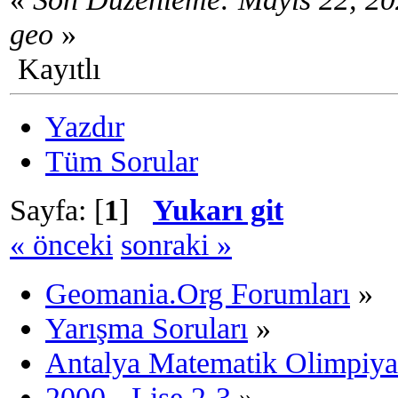
geo
»
Kayıtlı
Yazdır
Tüm Sorular
Sayfa: [
1
]
Yukarı git
« önceki
sonraki »
Geomania.Org Forumları
»
Yarışma Soruları
»
Antalya Matematik Olimpiya
2000 - Lise 2-3
»