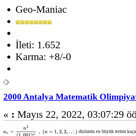
Geo-Maniac
İleti: 1.652
Karma: +8/-0
2000 Antalya Matematik Olimpiyatı
«
:
Mayıs 22, 2022, 03:07:29 öö
dizisinin en büyük terimi kaçı
a
n
=
n
2
(
1
,
001
)
n
,
(
n
=
1
,
2
,
3
,
.
.
.
)