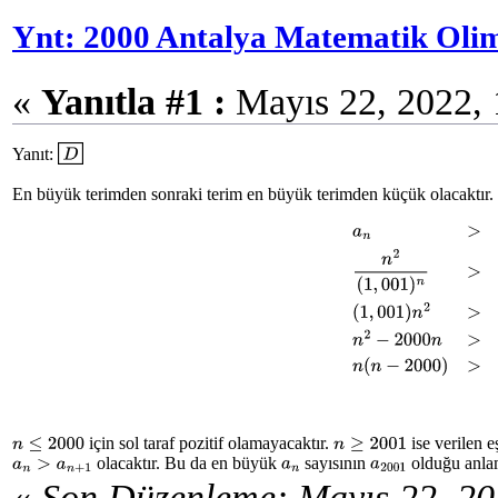
Ynt: 2000 Antalya Matematik Olimp
«
Yanıtla #1 :
Mayıs 22, 2022, 
Yanıt:
D
En büyük terimden sonraki terim en büyük terimden küçük olacaktır.
a
n
>
a
n
+
1
n
2
(
1
,
001
)
n
>
(
n
+
1
)
2
(
1
,
001
)
n
+
1
(
1
,
001
)
n
2
için sol taraf pozitif olamayacaktır.
ise verilen e
n
≤
2000
n
≥
2001
olacaktır. Bu da en büyük
sayısının
olduğu anlam
a
n
>
a
n
+
1
a
n
a
2001
«
Son Düzenleme: Mayıs 22, 20