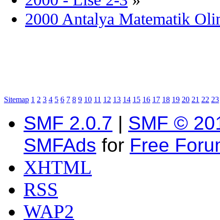
2000 Antalya Matematik Olim
Sitemap
1
2
3
4
5
6
7
8
9
10
11
12
13
14
15
16
17
18
19
20
21
22
23
SMF 2.0.7
|
SMF © 20
SMFAds
for
Free For
XHTML
RSS
WAP2