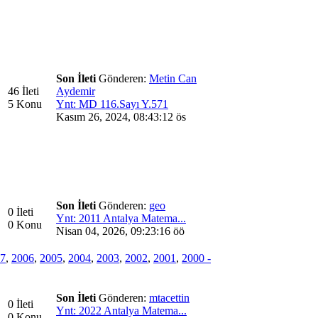
Son İleti
Gönderen:
Metin Can
46 İleti
Aydemir
5 Konu
Ynt: MD 116.Sayı Y.571
Kasım 26, 2024, 08:43:12 ös
Son İleti
Gönderen:
geo
0 İleti
Ynt: 2011 Antalya Matema...
0 Konu
Nisan 04, 2026, 09:23:16 öö
7
,
2006
,
2005
,
2004
,
2003
,
2002
,
2001
,
2000 -
Son İleti
Gönderen:
mtacettin
0 İleti
Ynt: 2022 Antalya Matema...
0 Konu