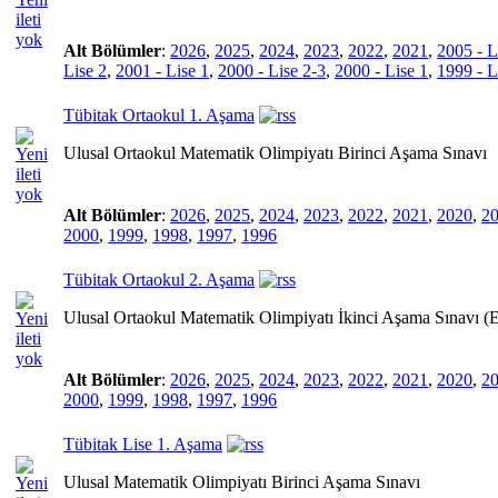
Alt Bölümler
:
2026
,
2025
,
2024
,
2023
,
2022
,
2021
,
2005 - L
Lise 2
,
2001 - Lise 1
,
2000 - Lise 2-3
,
2000 - Lise 1
,
1999 - L
Tübitak Ortaokul 1. Aşama
Ulusal Ortaokul Matematik Olimpiyatı Birinci Aşama Sınavı
Alt Bölümler
:
2026
,
2025
,
2024
,
2023
,
2022
,
2021
,
2020
,
2
2000
,
1999
,
1998
,
1997
,
1996
Tübitak Ortaokul 2. Aşama
Ulusal Ortaokul Matematik Olimpiyatı İkinci Aşama Sınavı (E
Alt Bölümler
:
2026
,
2025
,
2024
,
2023
,
2022
,
2021
,
2020
,
2
2000
,
1999
,
1998
,
1997
,
1996
Tübitak Lise 1. Aşama
Ulusal Matematik Olimpiyatı Birinci Aşama Sınavı