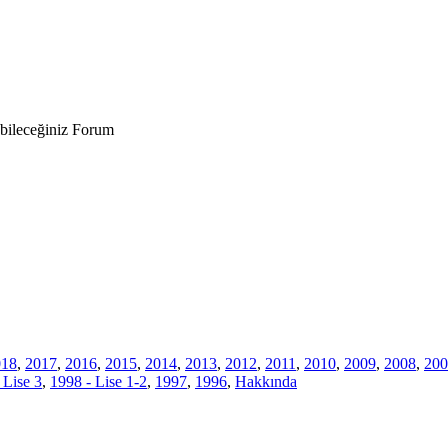
bileceğiniz Forum
018
,
2017
,
2016
,
2015
,
2014
,
2013
,
2012
,
2011
,
2010
,
2009
,
2008
,
200
 Lise 3
,
1998 - Lise 1-2
,
1997
,
1996
,
Hakkında