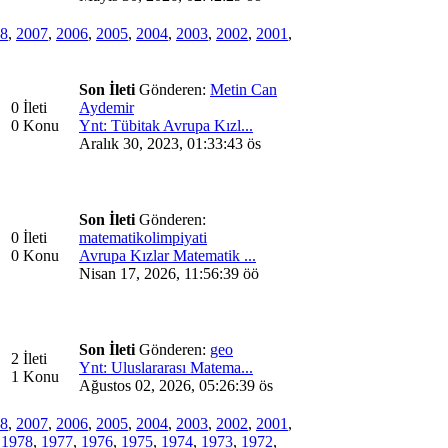
8
,
2007
,
2006
,
2005
,
2004
,
2003
,
2002
,
2001
,
Son İleti
Gönderen:
Metin Can
0 İleti
Aydemir
0 Konu
Ynt: Tübitak Avrupa Kızl...
Aralık 30, 2023, 01:33:43 ös
Son İleti
Gönderen:
0 İleti
matematikolimpiyati
0 Konu
Avrupa Kızlar Matematik ...
Nisan 17, 2026, 11:56:39 öö
Son İleti
Gönderen:
geo
2 İleti
Ynt: Uluslararası Matema...
1 Konu
Ağustos 02, 2026, 05:26:39 ös
8
,
2007
,
2006
,
2005
,
2004
,
2003
,
2002
,
2001
,
,
1978
,
1977
,
1976
,
1975
,
1974
,
1973
,
1972
,