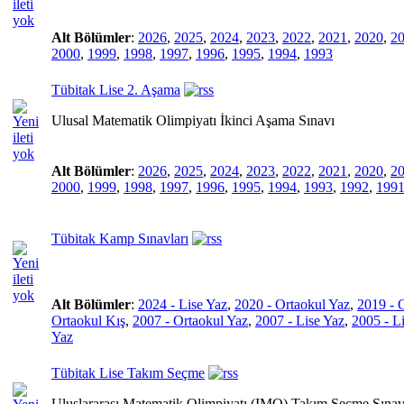
Alt Bölümler
:
2026
,
2025
,
2024
,
2023
,
2022
,
2021
,
2020
,
2
2000
,
1999
,
1998
,
1997
,
1996
,
1995
,
1994
,
1993
Tübitak Lise 2. Aşama
Ulusal Matematik Olimpiyatı İkinci Aşama Sınavı
Alt Bölümler
:
2026
,
2025
,
2024
,
2023
,
2022
,
2021
,
2020
,
2
2000
,
1999
,
1998
,
1997
,
1996
,
1995
,
1994
,
1993
,
1992
,
199
Tübitak Kamp Sınavları
Alt Bölümler
:
2024 - Lise Yaz
,
2020 - Ortaokul Yaz
,
2019 - 
Ortaokul Kış
,
2007 - Ortaokul Yaz
,
2007 - Lise Yaz
,
2005 - L
Yaz
Tübitak Lise Takım Seçme
Uluslararası Matematik Olimpiyatı (IMO) Takım Seçme Sınav