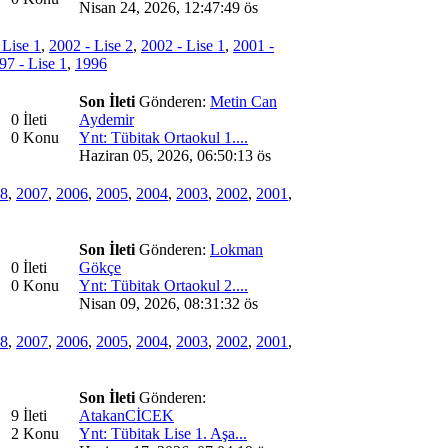
Nisan 24, 2026, 12:47:49 ös
 Lise 1
,
2002 - Lise 2
,
2002 - Lise 1
,
2001 -
97 - Lise 1
,
1996
Son İleti
Gönderen:
Metin Can
0 İleti
Aydemir
0 Konu
Ynt: Tübitak Ortaokul 1....
Haziran 05, 2026, 06:50:13 ös
8
,
2007
,
2006
,
2005
,
2004
,
2003
,
2002
,
2001
,
Son İleti
Gönderen:
Lokman
0 İleti
Gökçe
0 Konu
Ynt: Tübitak Ortaokul 2....
Nisan 09, 2026, 08:31:32 ös
8
,
2007
,
2006
,
2005
,
2004
,
2003
,
2002
,
2001
,
Son İleti
Gönderen:
9 İleti
AtakanCİCEK
2 Konu
Ynt: Tübitak Lise 1. Aşa...