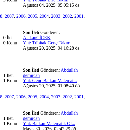
Ağustos 04, 2025, 05:05:15 ös
8
,
2007
,
2006
,
2005
,
2004
,
2003
,
2002
,
2001
,
Son İleti
Gönderen:
0 İleti
AtakanCİCEK
0 Konu
Ynt: Tübitak Genç Takım ...
Ağustos 20, 2025, 04:16:28 ös
Son İleti
Gönderen:
Abdullah
1 İleti
demircan
1 Konu
Ynt: Genç Balkan Matemat...
Ağustos 20, 2025, 01:08:40 öö
8
,
2007
,
2006
,
2005
,
2004
,
2003
,
2002
,
2001
,
Son İleti
Gönderen:
Abdullah
1 İleti
demircan
1 Konu
Ynt: Balkan Matematik Ol...
Mayıs 30, 2026, 02:42:29 öö