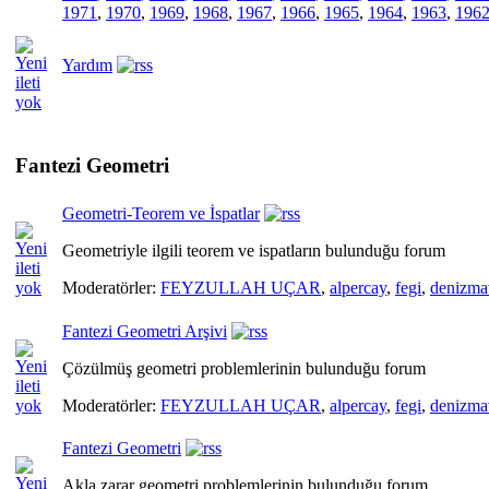
1971
,
1970
,
1969
,
1968
,
1967
,
1966
,
1965
,
1964
,
1963
,
196
Yardım
Fantezi Geometri
Geometri-Teorem ve İspatlar
Geometriyle ilgili teorem ve ispatların bulunduğu forum
Moderatörler:
FEYZULLAH UÇAR
,
alpercay
,
fegi
,
denizma
Fantezi Geometri Arşivi
Çözülmüş geometri problemlerinin bulunduğu forum
Moderatörler:
FEYZULLAH UÇAR
,
alpercay
,
fegi
,
denizma
Fantezi Geometri
Akla zarar geometri problemlerinin bulunduğu forum