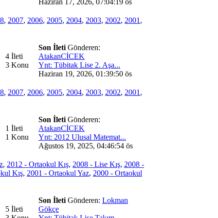
Haziran 17, 2026, 07:04:19 ös
8
,
2007
,
2006
,
2005
,
2004
,
2003
,
2002
,
2001
,
Son İleti
Gönderen:
4 İleti
AtakanCİCEK
3 Konu
Ynt: Tübitak Lise 2. Aşa...
Haziran 19, 2026, 01:39:50 ös
8
,
2007
,
2006
,
2005
,
2004
,
2003
,
2002
,
2001
,
Son İleti
Gönderen:
1 İleti
AtakanCİCEK
1 Konu
Ynt: 2012 Ulusal Matemat...
Ağustos 19, 2025, 04:46:54 ös
z
,
2012 - Ortaokul Kış
,
2008 - Lise Kış
,
2008 -
okul Kış
,
2001 - Ortaokul Yaz
,
2000 - Ortaokul
Son İleti
Gönderen:
Lokman
5 İleti
Gökçe
3 Konu
Ynt: Tübitak Lise Takım ...