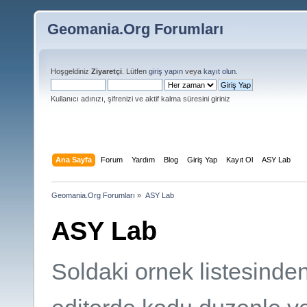
Geomania.Org Forumları
Hoşgeldiniz
Ziyaretçi
. Lütfen
giriş yapın
veya
kayıt olun
.
Kullanıcı adınızı, şifrenizi ve aktif kalma süresini giriniz
Ana Sayfa
Forum
Yardım
Blog
Giriş Yap
Kayıt Ol
ASY Lab
Geomania.Org Forumları
»
ASY Lab
ASY Lab
Soldaki ornek listesinde