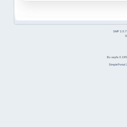
SMF 2.0.7
S
Bu sayfa 0.195 
SimplePortal 