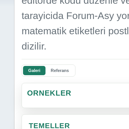
editorde kodu duzenle v
tarayicida Forum-Asy yorum
matematik etiketleri post
dizilir.
Galeri
Referans
ORNEKLER
TEMELLER