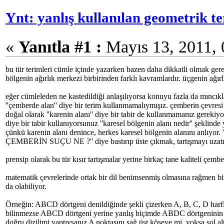
Ynt: yanlış kullanılan geometrik t
«
Yanıtla #1 :
Mayıs 13, 2011, 
bu tür terimleri cümle içinde yazarken bazen daha dikkatli olmak gerek
bölgenin ağırlık merkezi birbirinden farklı kavramlardır. üçgenin ağırl
eğer cümleleden ne kastedildiği anlaşılıyorsa konuyu fazla da mınc
''çemberde alan'' diye bir terim kullanmamalıymışız. çemberin çevresi 
doğal olarak ''karenin alanı'' diye bir tabir de kullanmamanız gerekiyo
diye bir tabir kullanıyorsunuz ''karesel bölgenin alanı nedir'' şekli
çünkü karenin alanı denince, herkes karesel bölgenin alanını anlıyor.
ÇEMBERİN SUÇU NE ?'' diye bastırıp üste çıkmak, tartışmayı uza
prensip olarak bu tür kısır tartışmalar yerine birkaç tane kaliteli çe
matematik çevrelerinde ortak bir dil benimsenmiş olmasına rağmen bizd
da olabiliyor.
Örneğin: ABCD dörtgeni denildiğinde şekli çizerken A, B, C, D harfleri
bilinmezse ABCD dörtgeni yerine yanlış biçimde ABDC dörtgeninin çi
doğru dizilimi yaptıysanız A noktasını sağ üst köşeye mi, yoksa sol al