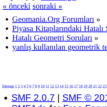
« önceki
sonraki »
Geomania.Org Forumları
»
Piyasa Kitaplarındaki Hatalı 
Hatalı Geometri Soruları
»
yanlış kullanılan geometrik t
Sitemap
1
2
3
4
5
6
7
8
9
10
11
12
13
14
15
16
17
18
19
20
21
22
23
SMF 2.0.7
|
SMF © 20