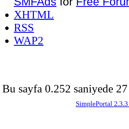
SMFAds
for
Free For
XHTML
RSS
WAP2
Bu sayfa 0.252 saniyede 27 
SimplePortal 2.3.