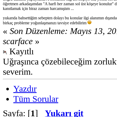
öğretmen arkadaşımdan ''A harfi her zaman sol üst köşeye konulur'' di
kanıtlamak için biraz zaman harcamıştım ...
yukarıda bahsettiğim sebepten dolayı bu konular ilgi alanımın dışındad
birkaç probleme yoğunlaşmanızı tavsiye edebilirim
«
Son Düzenleme: Mayıs 13, 20
scarface
»
Kayıtlı
Uğraşınca çözebileceğim zorlukt
severim.
Yazdır
Tüm Sorular
Sayfa: [
1
]
Yukarı git