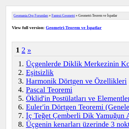
Geomania.Org Forumları
»
Fantezi Geometri
» Geometri-Teorem ve İspatlar
View full version:
Geometri-Teorem ve İspatlar
1
2
»
Üçgenlerde Diklik Merkezinin K
Eşitsizlik
Harmonik Dörtgen ve Özellikleri
Pascal Teoremi
Öklid'in Postülatları ve Elementle
Euler'in Dörtgen Teoremi (Genele
İç Teğet Çemberli Dik Yamuğun 
Üçgenin kenarları üzerinde 3 nok