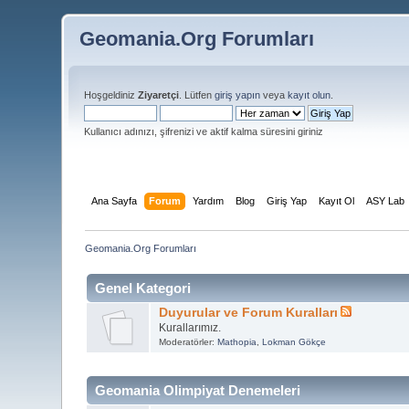
Geomania.Org Forumları
Hoşgeldiniz
Ziyaretçi
. Lütfen
giriş yapın
veya
kayıt olun
.
Kullanıcı adınızı, şifrenizi ve aktif kalma süresini giriniz
Ana Sayfa
Forum
Yardım
Blog
Giriş Yap
Kayıt Ol
ASY Lab
Geomania.Org Forumları
Genel Kategori
Duyurular ve Forum Kuralları
Kurallarımız.
Moderatörler:
Mathopia
,
Lokman Gökçe
Geomania Olimpiyat Denemeleri