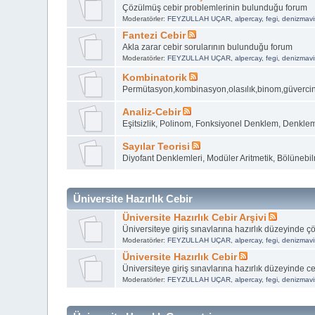
Çözülmüş cebir problemlerinin bulunduğu forum
Moderatörler:
FEYZULLAH UÇAR
,
alpercay
,
fegi
,
denizmavi
Fantezi Cebir
Akla zarar cebir sorularının bulunduğu forum
Moderatörler:
FEYZULLAH UÇAR
,
alpercay
,
fegi
,
denizmavi
Kombinatorik
Permütasyon,kombinasyon,olasılık,binom,güvercin yuv
Analiz-Cebir
Eşitsizlik, Polinom, Fonksiyonel Denklem, Denklem
Sayılar Teorisi
Diyofant Denklemleri, Modüler Aritmetik, Bölünebil
Üniversite Hazırlık Cebir
Üniversite Hazırlık Cebir Arşivi
Üniversiteye giriş sınavlarına hazırlık düzeyinde 
Moderatörler:
FEYZULLAH UÇAR
,
alpercay
,
fegi
,
denizmavi
Üniversite Hazırlık Cebir
Üniversiteye giriş sınavlarına hazırlık düzeyinde ceb
Moderatörler:
FEYZULLAH UÇAR
,
alpercay
,
fegi
,
denizmavi