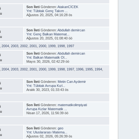
Son İleti
Gönderen:
AtakanCİCEK
i
Ynt: Tübitak Genç Takım ...
nu
Ağustos 20, 2025, 04:16:28 ös
Son İleti
Gönderen:
Abdullah demircan
i
Ynt: Genç Balkan Matemat...
nu
Ağustos 20, 2025, 01:08:40 öö
,
2004
,
2003
,
2002
,
2001
,
2000
,
1999
,
1998
,
1997
Son İleti
Gönderen:
Abdullah demircan
i
Ynt: Balkan Matematik Ol...
nu
Mayıs 30, 2026, 02:42:29 öö
,
2004
,
2003
,
2002
,
2001
,
2000
,
1999
,
1998
,
1997
,
1996
,
1995
,
1994
,
Son İleti
Gönderen:
Metin Can Aydemir
i
Ynt: Tübitak Avrupa Kızl...
nu
Aralık 30, 2023, 01:33:43 ös
Son İleti
Gönderen:
matematikolimpiyati
i
Avrupa Kızlar Matematik ...
nu
Nisan 17, 2026, 11:56:39 öö
Son İleti
Gönderen:
geo
i
Ynt: Uluslararası Matema...
nu
Ağustos 02, 2026, 05:26:39 ös