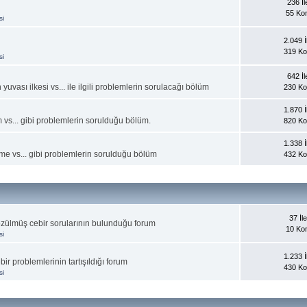
236 İle
55 Ko
si
2.049 İl
319 K
si
642 İle
ası ilkesi vs... ile ilgili problemlerin sorulacağı bölüm
230 K
1.870 İl
 vs... gibi problemlerin sorulduğu bölüm.
820 K
1.338 İl
me vs... gibi problemlerin sorulduğu bölüm
432 K
37 İle
çözülmüş cebir sorularının bulunduğu forum
10 Ko
si
1.233 İl
ir problemlerinin tartışıldığı forum
430 K
si