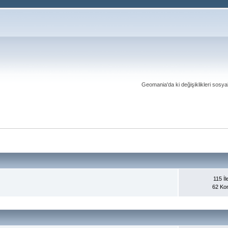
Geomania'da ki değişiklikleri sosy
115 İle
62 Ko