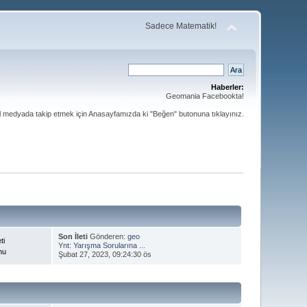
Sadece Matematik!
Haberler:
Geomania Facebookta!
al medyada takip etmek için Anasayfamızda ki "Beğen" butonuna tıklayınız.
Son İleti
Gönderen:
geo
ti
Ynt: Yarışma Sorularına ...
nu
Şubat 27, 2023, 09:24:30 ös