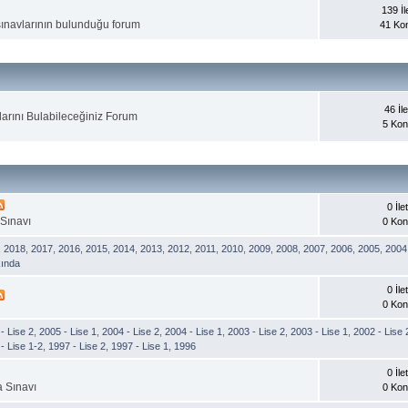
139 İle
sınavlarının bulunduğu forum
41 Ko
46 İle
arını Bulabileceğiniz Forum
5 Ko
0 İlet
 Sınavı
0 Ko
,
2018
,
2017
,
2016
,
2015
,
2014
,
2013
,
2012
,
2011
,
2010
,
2009
,
2008
,
2007
,
2006
,
2005
,
2004
ında
0 İlet
0 Ko
- Lise 2
,
2005 - Lise 1
,
2004 - Lise 2
,
2004 - Lise 1
,
2003 - Lise 2
,
2003 - Lise 1
,
2002 - Lise 
- Lise 1-2
,
1997 - Lise 2
,
1997 - Lise 1
,
1996
0 İlet
a Sınavı
0 Ko