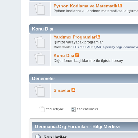
Python Kodlama ve Matematik
Python kodlarını kullandıran matematiksel alıştırm
Konu Dışı
Yardımcı Programlar
İşimize yarayacak programlar
Moderatörler:
FEYZULLAH UÇAR
,
alpercay
,
fegi
,
denizmavi
Konu Dışı
Diğer forum başlıklarımız ile ilgisiz herşey
Denemeler
Sınavlar
Yeni ileti yok
Yönlendirmeler
Geomania.Org Forumları - Bilgi Merkezi
Son İletiler