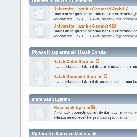
Üniversite Hazırlık Geometri
Üniversite Hazırlık Geometri Arşivi
Üniversiteye giriş sınavlarına hazırlık düzeyinde
Moderatörler:
FEYZULLAH UÇAR
,
alpercay
,
fegi
,
denizmavi
Üniversite Hazırlık Geometri
Üniversiteye giriş sınavlarına hazırlık düzeyinde ge
Moderatörler:
FEYZULLAH UÇAR
,
alpercay
,
fegi
,
denizmavi
Piyasa Kitaplarındaki Hatalı Sorular
Hatalı Cebir Soruları
Piyasa kitaplarındaki hatalı cebir sorularının bulu
Hatalı Geometri Soruları
Piyasa kitaplarındaki hatalı geometri sorularının 
Matematik Eğitimi
Matematik Eğitimi
Matematik-geometri eğitimi ile ilgili yazı, makale, g
aklınıza gelebilecek herşeyi paylaşabilirsiniz.
Python Kodlama ve Matematik