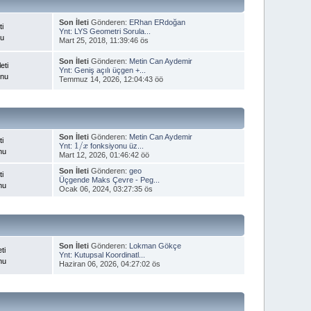
Son İleti
Gönderen:
ERhan ERdoğan
ti
Ynt: LYS Geometri Sorula...
nu
Mart 25, 2018, 11:39:46 ös
Son İleti
Gönderen:
Metin Can Aydemir
eti
Ynt: Geniş açılı üçgen +...
onu
Temmuz 14, 2026, 12:04:43 öö
Son İleti
Gönderen:
Metin Can Aydemir
ti
Ynt:
fonksiyonu üz...
1
/
x
nu
Mart 12, 2026, 01:46:42 öö
Son İleti
Gönderen:
geo
ti
Üçgende Maks Çevre - Peg...
nu
Ocak 06, 2024, 03:27:35 ös
Son İleti
Gönderen:
Lokman Gökçe
ti
Ynt: Kutupsal Koordinatl...
nu
Haziran 06, 2026, 04:27:02 ös