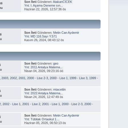
Son İleti
Gönderen:
AtakanCİCEK
ti
Ynt: I. Aşama Deneme sın...
nu
Haziran 22, 2026, 12:57:36 ös
Son İleti
Gönderen:
Metin Can Aydemir
ti
Ynt: MD 116.Sayı Y.571
nu
Kasım 26, 2024, 08:43:12 ös
Son İleti
Gönderen:
geo
i
Ynt: 2011 Antalya Matema...
nu
Nisan 04, 2026, 09:23:16 öö
,
2003
,
2002
,
2001
,
2000 - Lise 2-3
,
2000 - Lise 1
,
1999 - Lise 3
,
1999 -
Son İleti
Gönderen:
mtacettin
i
Ynt: 2022 Antalya Matema...
nu
Nisan 24, 2026, 12:47:49 ös
2
,
2002 - Lise 1
,
2001 - Lise 2
,
2001 - Lise 1
,
2000 - Lise 2-3
,
2000 -
Son İleti
Gönderen:
Metin Can Aydemir
i
Ynt: Tübitak Ortaokul 1....
nu
Haziran 05, 2026, 06:50:13 ös