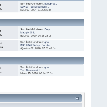
Son İleti
Gönderen:
barispro31
ti
Sayılar Teorisi sorusu i...
nu
Eylül 02, 2024, 11:29:35 ös
Son İleti
Gönderen:
Eray
ti
Mathpix Snip
nu
Eylül 01, 2020, 10:18:25 ös
Son İleti
Gönderen:
geo
ti
IMO 2026 Türkçe Sorular
onu
Ağustos 02, 2026, 07:01:42 ös
Son İleti
Gönderen:
geo
i
Test Denemesi 1
nu
Nisan 25, 2026, 08:44:28 ös