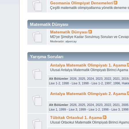
Geomania Olimpiyat Denemeleri
Çeşitli matematik olimpiyatlarına yönelik deneme 
Matematik Dünyası
Matematik Dünyası
MD'ye Şimdiye Kadar Sorulmuş Soruları ve Cevapl
Moderatör:
alpercay
Yarışma Soruları
Antalya Matematik Olimpiyatı 1. Aşama
Ulusal Antalya Matematik Olimpiyatı Birinci Aşama
Alt Bölümler
:
2026
,
2025
,
2024
,
2023
,
2022
,
2021
,
2019
Lise 1-2
,
1998 - Lise 3
,
1998 - Lise 1-2
,
1997
,
1996
,
Hakk
Antalya Matematik Olimpiyatı 2. Aşama
Alt Bölümler
:
2026
,
2025
,
2024
,
2023
,
2022
,
2021
,
2005 
Lise 1
,
1999 - Lise 3
,
1999 - Lise 1-2
,
1998 - Lise 3
,
1998 
Tübitak Ortaokul 1. Aşama
Ulusal Ortaokul Matematik Olimpiyatı Birinci Aşam