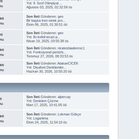
ti
Ynt: 9. Sınıf Olimpiyat ...
nu
Ağustos 03, 2025, 02:32:59 ös
Son İleti
Gönderen:
geo
eti
Bir başka tren-sinek pro...
onu
Ekim 06, 2025, 01:30:51 öö
Son İleti
Gönderen:
geo
ti
Ynt: İki kefeli terazi p...
onu
Nisan 19, 2025, 03:55:38 ös
Son İleti
Gönderen:
niratesbiadenroc1
eti
Ynt: Fonksiyonel pertürb...
onu
Temmuz 27, 2026, 08:33:53 ös
Son İleti
Gönderen:
AtakanCİCEK
eti
Ynt: Diyafont Denklemler...
onu
Haziran 30, 2026, 10:55:20 öö
Son İleti
Gönderen:
alpercay
ti
Ynt: Denklem Çözme
nu
Mart 17, 2025, 10:41:05 öö
Son İleti
Gönderen:
Lokman Gökçe
eti
Ynt: Logaritma
onu
Ekim 24, 2025, 11:54:10 ös