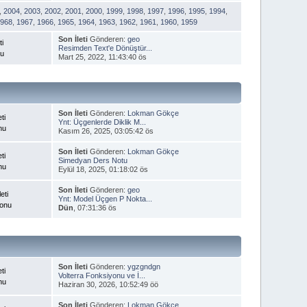
,
2004
,
2003
,
2002
,
2001
,
2000
,
1999
,
1998
,
1997
,
1996
,
1995
,
1994
,
1968
,
1967
,
1966
,
1965
,
1964
,
1963
,
1962
,
1961
,
1960
,
1959
Son İleti
Gönderen:
geo
ti
Resimden Text'e Dönüştür...
nu
Mart 25, 2022, 11:43:40 ös
Son İleti
Gönderen:
Lokman Gökçe
ti
Ynt: Üçgenlerde Diklik M...
nu
Kasım 26, 2025, 03:05:42 ös
Son İleti
Gönderen:
Lokman Gökçe
ti
Simedyan Ders Notu
nu
Eylül 18, 2025, 01:18:02 ös
Son İleti
Gönderen:
geo
eti
Ynt: Model Üçgen P Nokta...
Konu
Dün
, 07:31:36 ös
Son İleti
Gönderen:
ygzgndgn
ti
Volterra Fonksiyonu ve İ...
nu
Haziran 30, 2026, 10:52:49 öö
Son İleti
Gönderen:
Lokman Gökçe