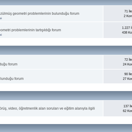
71 İle
 çözülmüş geometri problemlerinin bulunduğu forum
2 Ko
si
1.227 İl
ometri problemlerinin tartışıldığı forum
438 K
si
72 İle
nduğu forum
24 Ko
90 İle
bulunduğu forum
27 Ko
137 İle
örüş, video, öğretmenlik alan soruları ve eğitim alanıyla ilgili
62 Ko