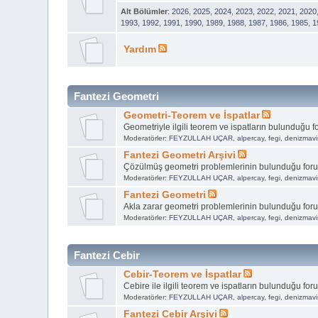
Alt Bölümler
:
2026
,
2025
,
2024
,
2023
,
2022
,
2021
,
2020
1993
,
1992
,
1991
,
1990
,
1989
,
1988
,
1987
,
1986
,
1985
,
1
Yardım
Fantezi Geometri
Geometri-Teorem ve İspatlar
Geometriyle ilgili teorem ve ispatların bulunduğu 
Moderatörler:
FEYZULLAH UÇAR
,
alpercay
,
fegi
,
denizmavi
Fantezi Geometri Arşivi
Çözülmüş geometri problemlerinin bulunduğu for
Moderatörler:
FEYZULLAH UÇAR
,
alpercay
,
fegi
,
denizmavi
Fantezi Geometri
Akla zarar geometri problemlerinin bulunduğu for
Moderatörler:
FEYZULLAH UÇAR
,
alpercay
,
fegi
,
denizmavi
Fantezi Cebir
Cebir-Teorem ve İspatlar
Cebire ile ilgili teorem ve ispatların bulunduğu for
Moderatörler:
FEYZULLAH UÇAR
,
alpercay
,
fegi
,
denizmavi
Fantezi Cebir Arşivi